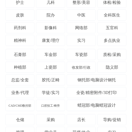
护士
儿科
整形/美容
体检/检验
皮肤
院办
中医
全科医生
药剂科
影像科
网络部
五官科
精神科
康复/理疗
实习
多点执业
石膏部
车金部
车瓷部
质检/采购
种植部
上瓷部
隐义部
收发部/行政
总监/全套
胶托/正畸
钢托部/电脑设计钢托
业务/代理
学徒/实习
全瓷/精密附件/3D打印
蜡冠部/电脑蜡冠设计
CAD/CMD数控部
口腔技工/椅旁
仓储
采购
店长
导购/促销