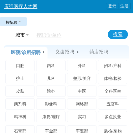
康强医疗人才网
登录
注册
搜招聘
搜索
城市
搜职位/单位
义齿招聘
药店招聘
医院/诊所招聘
口腔
内科
外科
妇科/产科
护士
儿科
整形/美容
体检/检验
皮肤
院办
中医
全科医生
药剂科
影像科
网络部
五官科
精神科
康复/理疗
实习
多点执业
石膏部
车金部
车瓷部
质检/采购