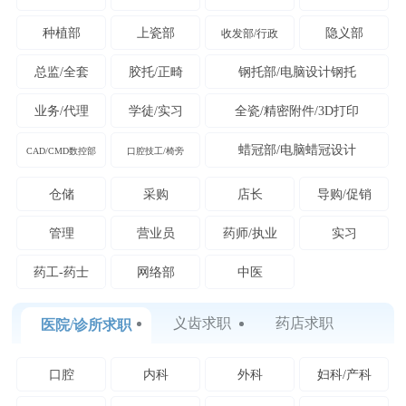
种植部
上瓷部
隐义部
收发部/行政
总监/全套
胶托/正畸
钢托部/电脑设计钢托
业务/代理
学徒/实习
全瓷/精密附件/3D打印
蜡冠部/电脑蜡冠设计
CAD/CMD数控部
口腔技工/椅旁
仓储
采购
店长
导购/促销
管理
营业员
药师/执业
实习
药工-药士
网络部
中医
义齿求职
药店求职
医院/诊所求职
口腔
内科
外科
妇科/产科