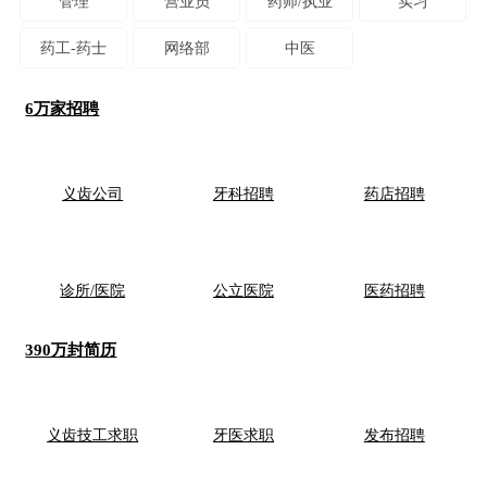
管理
营业员
药师/执业
实习
药工-药士
网络部
中医
6万家招聘
义齿公司
牙科招聘
药店招聘
诊所/医院
公立医院
医药招聘
390万封简历
义齿技工求职
牙医求职
发布招聘