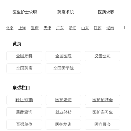
医生护士求职
药店求职
医药求职

北京
上海
重庆
天津
广东
浙江
山东
江苏
湖南
福建
黄页
全国牙科
全国医院
义齿公司
全国药店
全国医学院
康强栏目
转让/求购
医护婚恋
医护招聘会
薪酬查询
就业补贴
医护实习生
百强单位
医护培训
医疗展会