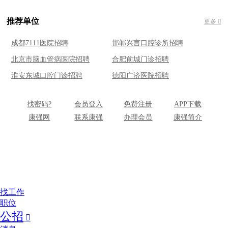
推荐单位
更多 
成都7111医院招聘
邯郸兴言口腔诊所招聘
北京市脑血管病医院招聘
合肥前城门诊招聘
淮安东城口腔门诊招聘
德阳广济医院招聘
找密码?
会员登入
免费注册
APP下载
康强网
联系康强
办理会员
康强简介
找工作
职位
公招
