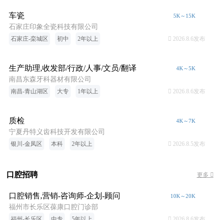
车瓷
5K～15K
石家庄印象全瓷科技有限公司
石家庄-栾城区
初中
2年以上
 2026.8.6发布
生产助理,收发部/行政/人事/文员/翻译
4K～5K
南昌东森牙科器材有限公司
南昌-青山湖区
大专
1年以上
 2026.8.6发布
质检
4K～7K
宁夏丹特义齿科技开发有限公司
银川-金凤区
本科
2年以上
 2026.8.5发布
口腔招聘
更多 
口腔销售,营销-咨询师-企划-顾问
10K～20K
福州市长乐区葆康口腔门诊部
福州-长乐区
中专
5年以上
 2026.8.6发布