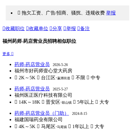
 拖欠工资、广告/招商、骚扰、违规收费
举报

收藏职位

收藏单位

分享

举报

备注
福州药师-药店营业员招聘相似职位
更多 
药师-药店营业员
2026-5-26
福州市好药师壹心堂大药房
 2K～5K
 台江区·
 不限
 中专
瀛洲街道
药师-药店营业员
2025-5-27
福州医正医疗科技有限公司
 14K～18K
 晋安区·
 5年以上
 大专
鼓山镇
药师-药店营业员（门助）
2024-8-15
福建国瑞药业有限公司
 4K～5K
 马尾区·
 1年以上
 大专
马尾镇