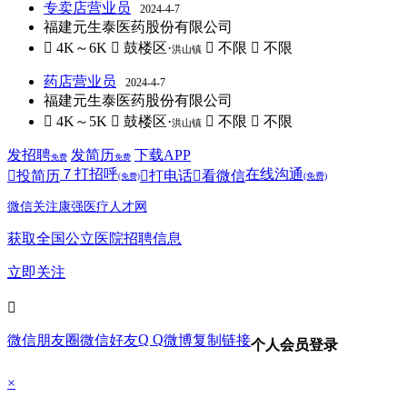
专卖店营业员
2024-4-7
福建元生泰医药股份有限公司
 4K～6K
 鼓楼区·
 不限
 不限
洪山镇
药店营业员
2024-4-7
福建元生泰医药股份有限公司
 4K～5K
 鼓楼区·
 不限
 不限
洪山镇
发招聘
发简历
下载APP
免费
免费
７
打招呼
在线沟通

投简历

打电话

看微信
(免费)
(免费)
微信关注康强医疗人才网
获取全国公立医院招聘信息
立即关注

Q Q
微信朋友圈
微信好友
微博
复制链接
个人会员登录
×