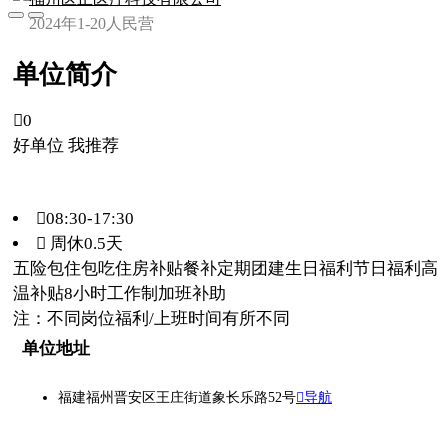
2024年
1-20人
民营
单位简介

0
好单位 我推荐
08:30-17:30
 周休0.5天
五险
包住
包吃
住房补贴
餐补
定期团建
生日福利
节日福利
高
温补贴
8小时工作制
加班补助
注：不同岗位福利/上班时间有所不同
单位地址
福建福州晋安区王庄街道象长乐路52号
导航