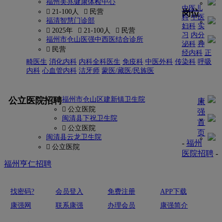
福州美兆健康体检中心
中医儿
岗位
 21-100人
 民营
科
中医
福清智慧门诊部
妇科
实
 2025年
 21-100人
 民营
习
内分
福州市仓山医强中西医结合诊所
泌科
神
 民营
经内科
正
畸医生
消化内科
内科全科医生
免疫科
中医外科
传染科
呼吸
内科
心血管内科
洁牙师
蒙医/藏医/民族医
更多
公立医院招聘
福州市仓山区建新镇卫生院
康
 公立医院
强
闽清县下祝卫生院
首
 公立医院
页
闽清县云龙卫生院
-
福州
 公立医院
医院招聘
-
福州亨仁招聘
找密码?
会员登入
免费注册
APP下载
康强网
联系康强
办理会员
康强简介