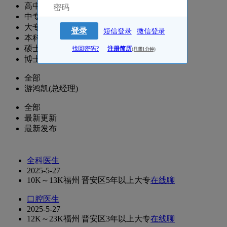
高中
中专
大专
登录
短信登录
微信登录
本科
硕士
找回密码?
注册简历
(只需1分钟)
博士
全部
游鸿凯(总经理)
全部
最新更新
最新发布
全科医生
2025-5-27
10K～13K
福州 晋安区
5年以上
大专
在线聊
口腔医生
2025-5-27
12K～23K
福州 晋安区
3年以上
大专
在线聊