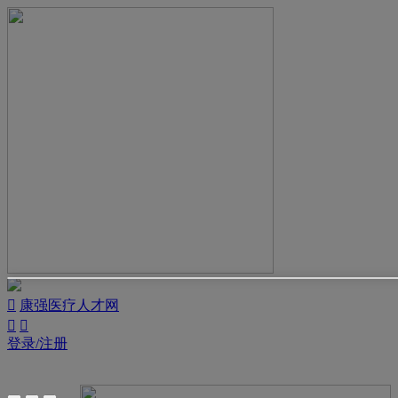

康强医疗人才网


登录/注册