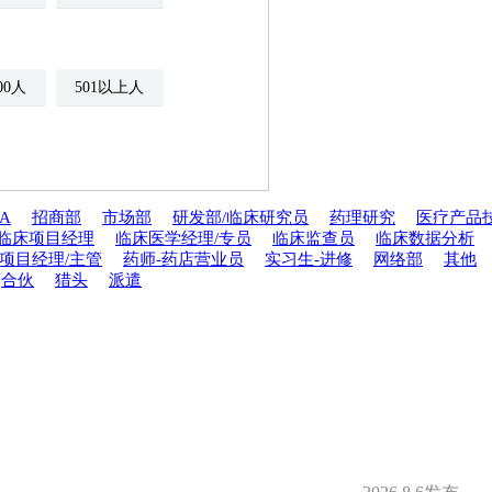
500人
501以上人
A
招商部
市场部
研发部/临床研究员
药理研究
医疗产品
临床项目经理
临床医学经理/专员
临床监查员
临床数据分析
年金
绩效奖金
项目经理/主管
药师-药店营业员
实习生-进修
网络部
其他
合伙
猎头
派遣
期权
年底双薪
分红
家属医疗优惠
安排规培
才引进
夜班