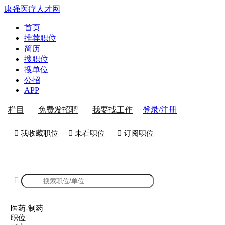
康强医疗人才网
首页
推荐职位
简历
搜职位
搜单位
公招
APP
登录/注册
栏目
免费发招聘
我要找工作
 我收藏职位
 未看职位
 订阅职位
康强医药-制药招聘

医药-制药
职位