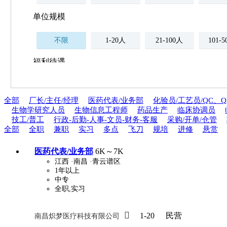
单位规模
不限
1-20人
21-100人
101-
福利待遇
不限
全部
厂长/主任/经理
医药代表/业务部
化验员/工艺员/QC、Q
薪资与社保
生物学研究人员
生物信息工程师
药品生产
临床协调员
五险
住房公积金
企业
技工/普工
行政-后勤-人事-文员-财务-客服
采购/开单/仓管
补充医疗保险
全部
全职
兼职
实习
多点
飞刀
规培
进修
悬赏
全勤奖
加班补助
全薪病假
股票
医药代表/业务部
6K～7K
工龄奖
带薪年假
年终
法定节假日三薪
江西
·南昌
·青云谱区
1年以上
中专
晋升与政策
全职,实习
周末双休
职称晋升
8小时工作制
政府人

1-20
民营
南昌炽梦医疗科技有限公司
安排进修
科研启动金
安家费
无需