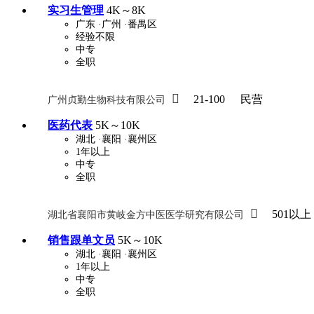
实习生管理
4K～8K
广东
·广州
·番禺区
经验不限
关怀与福利
中专
包住
全职
包吃
住房补贴
餐
定期团建
节日福利
班车接送
免息

21-100
民营
广州贞勤生物科技有限公司
解决户口
事业编制
弹性工作制
健
医药代表
5K～10K
湖北
·襄阳
·襄州区
员工旅游
高温补贴
生日福利
交通
1年以上
中专
全职

501以上
湖北省襄阳市黄岐金方中医医学研究有限公司
销售跟单文员
5K～10K
湖北
·襄阳
·襄州区
1年以上
中专
全职