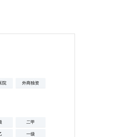
医院
外商独资
级
二甲
乙
一级