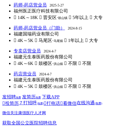
药师-药店营业员
2025-5-27
福州医正医疗科技有限公司
 14K～18K
 晋安区·
 5年以上
 大专
鼓山镇
药师-药店营业员（门助）
2024-8-15
福建国瑞药业有限公司
 4K～5K
 马尾区·
 1年以上
 大专
马尾镇
专卖店营业员
2024-4-7
福建元生泰医药股份有限公司
 4K～6K
 鼓楼区·
 不限
 不限
洪山镇
药店营业员
2024-4-7
福建元生泰医药股份有限公司
 4K～5K
 鼓楼区·
 不限
 不限
洪山镇
发招聘
发简历
下载APP
免费
免费
７
打招呼
在线沟通

投简历

打电话

看微信
(免费)
(免费)
微信关注康强医疗人才网
获取全国公立医院招聘信息