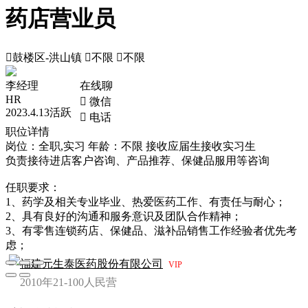
药店营业员

鼓楼区-洪山镇

不限

不限
李经理
在线聊
HR
 微信
2023.4.13活跃
 电话
职位详情
岗位：全职,实习
年龄：不限
接收应届生
接收实习生
负责接待进店客户咨询、产品推荐、保健品服用等咨询
任职要求：
1、药学及相关专业毕业、热爱医药工作、有责任与耐心；
2、具有良好的沟通和服务意识及团队合作精神；
3、有零售连锁药店、保健品、滋补品销售工作经验者优先考
虑；
福建元生泰医药股份有限公司
VIP
2010年
21-100人
民营