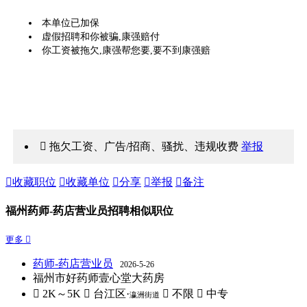
本单位已加保
虚假招聘和你被骗,康强赔付
你工资被拖欠,康强帮您要,要不到康强赔
 拖欠工资、广告/招商、骚扰、违规收费
举报

收藏职位

收藏单位

分享

举报

备注
福州药师-药店营业员招聘相似职位
更多 
药师-药店营业员
2026-5-26
福州市好药师壹心堂大药房
 2K～5K
 台江区·
 不限
 中专
瀛洲街道