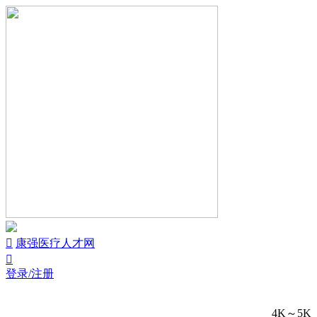


康强医疗人才网

登录/注册
4K～5K