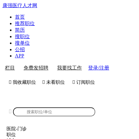
康强医疗人才网
首页
推荐职位
简历
搜职位
搜单位
公招
APP
登录/注册
栏目
免费发招聘
我要找工作
 我收藏职位
 未看职位
 订阅职位
康强医院-门诊招聘

医院-门诊
职位