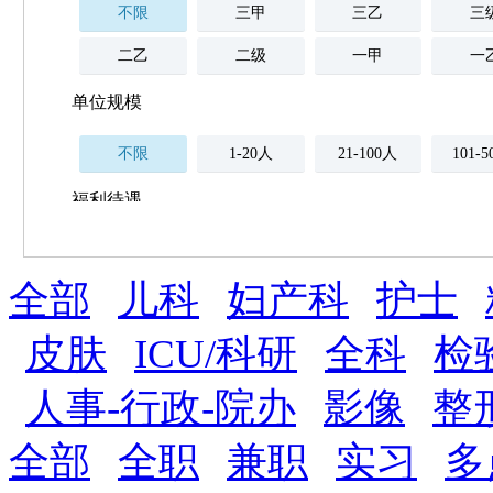
不限
三甲
三乙
三
二乙
二级
一甲
一
单位规模
不限
1-20人
21-100人
101-
福利待遇
不限
全部
薪资与社保
儿科
妇产科
护士
五险
住房公积金
企业
补充医疗保险
皮肤
ICU/科研
全科
检
全勤奖
加班补助
全薪病假
股票
人事-行政-院办
影像
整
工龄奖
带薪年假
年终
法定节假日三薪
全部
全职
兼职
实习
多
晋升与政策