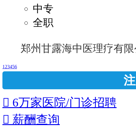
中专
全职
郑州甘露海中医理疗有限
1
2
3
4
5
6
注
 6万家医院/门诊招聘
 薪酬查询