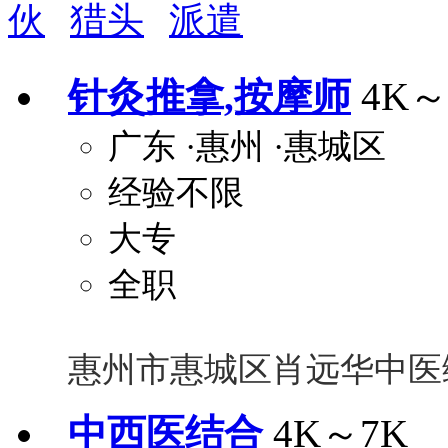
伙
猎头
派遣
周末双休
职称晋升
8小时工作制
政府人
安排进修
科研启动金
安家费
无需
针灸推拿,按摩师
4K～
关怀与福利
广东
·惠州
·惠城区
包住
包吃
住房补贴
餐
经验不限
定期团建
节日福利
班车接送
免息
解决户口
事业编制
弹性工作制
健
大专
员工旅游
高温补贴
生日福利
交通
全职
惠州市惠城区肖远华中医
中西医结合
4K～7K