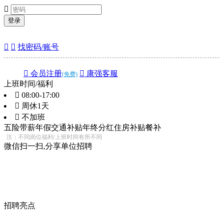

登录


找密码/账号
 会员注册
 康强客服
(免费)
上班时间/福利
 08:00-17:00
 周休1天
 不加班
五险
带薪年假
交通补贴
年终分红
住房补贴
餐补
注：不同岗位福利/上班时间有所不同
微信扫一扫,分享单位招聘
招聘亮点