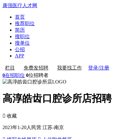
康强医疗人才网
首页
推荐职位
简历
搜职位
搜单位
公招
APP
登录/注册
栏目
免费发招聘
我要找工作
0
在招职位
0
位招聘者
高淳皓齿口腔诊所店招聘
 收藏
2023年
1-20人
民营
江苏-南京