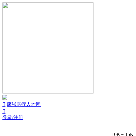


康强医疗人才网

登录/注册
10K～15K