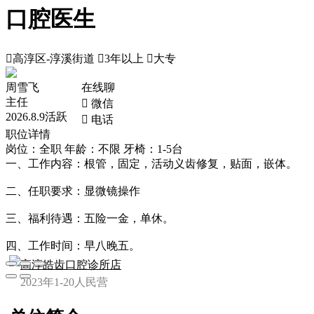
口腔医生

高淳区-淳溪街道

3年以上

大专
周雪飞
在线聊
主任
 微信
2026.8.9活跃
 电话
职位详情
岗位：全职
年龄：不限
牙椅：1-5台
一、工作内容：根管，固定，活动义齿修复，贴面，嵌体。
二、任职要求：显微镜操作
三、福利待遇：五险一金，单休。
四、工作时间：早八晚五。
高淳皓齿口腔诊所店
2023年
1-20人
民营