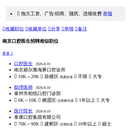
 拖欠工资、广告/招商、骚扰、违规收费
举报

收藏职位

收藏单位

分享

举报

备注
南京口腔医生招聘相似职位
更多 
口腔医生
2026-8-10
南京丽尔雅海豚口腔诊所
 10K～20K
 鼓楼区·
 不限
 大专
凤凰街道
助理医师
2026-8-10
泰州市柏悦口腔门诊部
 6K～10K
 栖霞区·
 1年以上
 大专
迈皋桥街道
医疗院长
2026-8-10
泰康口腔集团有限公司
 70K～90K
 建邺区·
 10年以上
 硕士
沙洲街道