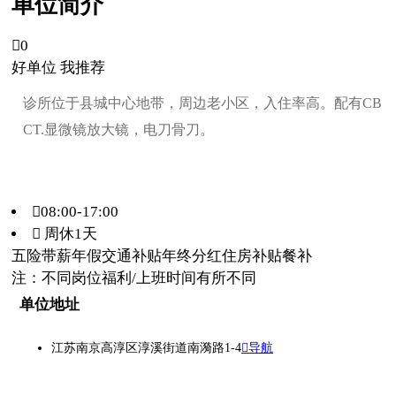
单位简介

0
好单位 我推荐
诊所位于县城中心地带，周边老小区，入住率高。配有CB
CT.显微镜放大镜，电刀骨刀。
08:00-17:00
 周休1天
五险
带薪年假
交通补贴
年终分红
住房补贴
餐补
注：不同岗位福利/上班时间有所不同
单位地址
江苏南京高淳区淳溪街道南漪路1-4
导航