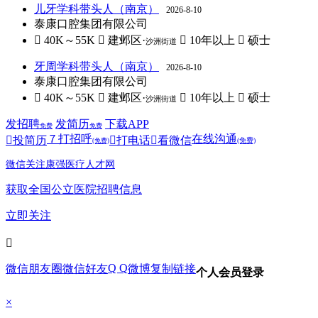
儿牙学科带头人（南京）
2026-8-10
泰康口腔集团有限公司
 40K～55K
 建邺区·
 10年以上
 硕士
沙洲街道
牙周学科带头人（南京）
2026-8-10
泰康口腔集团有限公司
 40K～55K
 建邺区·
 10年以上
 硕士
沙洲街道
发招聘
发简历
下载APP
免费
免费
７
打招呼
在线沟通

投简历

打电话

看微信
(免费)
(免费)
微信关注康强医疗人才网
获取全国公立医院招聘信息
立即关注

Q Q
微信朋友圈
微信好友
微博
复制链接
个人会员登录
×