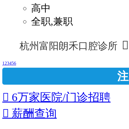
高中
全职,兼职

杭州富阳朗禾口腔诊所
1
2
3
4
5
6
注
 6万家医院/门诊招聘
 薪酬查询