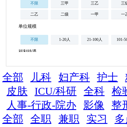
不限
三甲
三乙
三
二乙
二级
一甲
一
单位规模
不限
1-20人
21-100人
101-
福利待遇
不限
全部
薪资与社保
儿科
妇产科
护士
五险
住房公积金
企业
补充医疗保险
皮肤
ICU/科研
全科
检
全勤奖
加班补助
全薪病假
股票
人事-行政-院办
影像
整
工龄奖
带薪年假
年终
法定节假日三薪
全部
全职
兼职
实习
多
晋升与政策