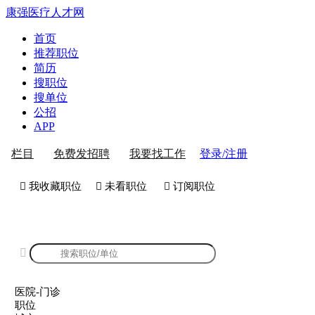
康强医疗人才网
首页
推荐职位
简历
搜职位
搜单位
公招
APP
登录/注册
栏目
免费发招聘
我要找工作
 我收藏职位
 未看职位
 订阅职位
康强医院-门诊招聘

医院-门诊
职位