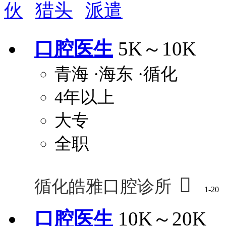
伙
猎头
派遣
周末双休
职称晋升
8小时工作制
政府人
安排进修
科研启动金
安家费
无需
口腔医生
5K～10K
关怀与福利
青海
·海东
·循化
包住
包吃
住房补贴
餐
4年以上
定期团建
节日福利
班车接送
免息
解决户口
事业编制
弹性工作制
健
大专
员工旅游
高温补贴
生日福利
交通
全职

循化皓雅口腔诊所
1-20
口腔医生
10K～20K