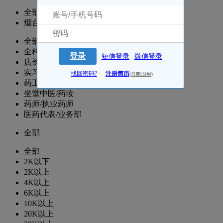
全部
烟台
全部
全科医生
登录
短信登录
微信登录
店长
实习/兼职
找回密码?
注册简历
(只需1分钟)
药工/药士/营业员/收银
坐堂中医/药妆
药师/执业药师
医药代表/业务部
全部
全部
2K以下
2K以上
4K以上
6K以上
10K以上
20K以上