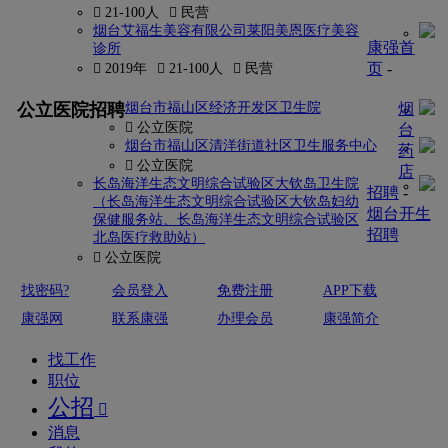
 21-100人
 民营
烟台艾福生美容有限公司莱阳美恩医疗美容
康强首
诊所
页
-
 2019年
 21-100人
 民营
更多
公立医院招聘
烟台市福山区经济开发区卫生院
烟
 公立医院
台
烟台市福山区清洋街道社区卫生服务中心
药
 公立医院
店
长岛海洋生态文明综合试验区大钦岛卫生院
招聘
-
（长岛海洋生态文明综合试验区大钦岛妇幼
烟台开生
保健服务站、长岛海洋生态文明综合试验区
招聘
北岛医疗救助站）
 公立医院
找密码?
会员登入
免费注册
APP下载
康强网
联系康强
办理会员
康强简介
找工作
职位
公招

消息