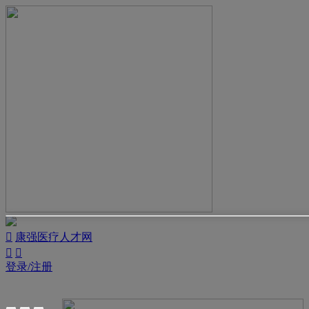

康强医疗人才网


登录/注册