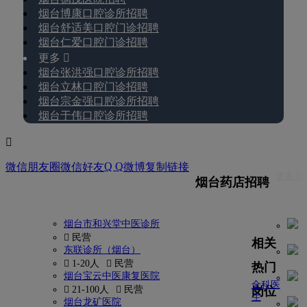
烟台博康口腔诊所招聘
烟台舒适美口腔门诊招聘
烟台仁爱口腔门诊招聘
更多 
烟台张洪强口腔诊所招聘
烟台立林口腔门诊招聘
烟台宗金强口腔诊所招聘
烟台于伟口腔诊所招聘

Q Q
微信朋友圈
微信好友
微博
复制链接
更多 
烟台药店招聘
烟台市和兴堂中医诊所
 民营
相关
东联诊所（烟台）
 1-20人
 民营
热门
烟台宝云中医康复医院
全科医
岗位
 21-100人
 民营
生
烟台龙矿医院