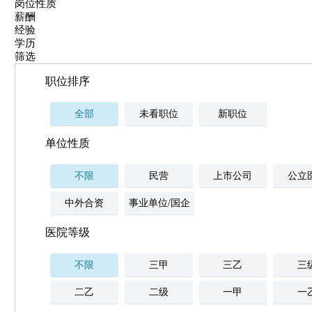
岗位性质
薪酬
经验
学历
筛选
职位排序
全部
未看职位
新职位
单位性质
不限
民营
上市公司
公立
中外合资
事业单位/国企
医院等级
不限
三甲
三乙
三
二乙
二级
一甲
一