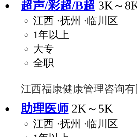
超声/彩超/B超
3K～8
关怀与福利
江西
·抚州
·临川区
包住
包吃
住房补贴
餐
1年以上
定期团建
节日福利
班车接送
免息
解决户口
事业编制
弹性工作制
健
大专
员工旅游
高温补贴
生日福利
交通
全职
江西福康健康管理咨询有
助理医师
2K～5K
江西
·抚州
·临川区