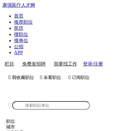
康强医疗人才网
首页
推荐职位
简历
搜职位
搜单位
公招
APP
登录/注册
栏目
免费发招聘
我要找工作
 我收藏职位
 未看职位
 订阅职位
康强医护人才招聘

职位
城市