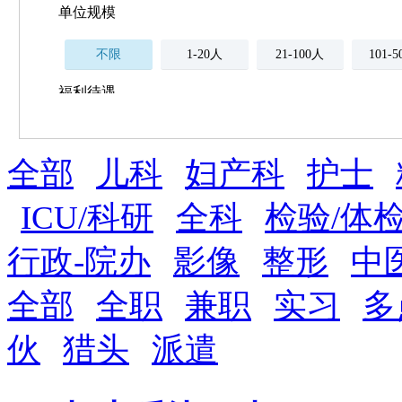
单位规模
不限
1-20人
21-100人
101-
福利待遇
不限
全部
薪资与社保
儿科
妇产科
护士
五险
住房公积金
企业
补充医疗保险
ICU/科研
全科
检验/体
全勤奖
加班补助
全薪病假
股票
行政-院办
影像
整形
中
工龄奖
带薪年假
年终
法定节假日三薪
全部
全职
兼职
实习
多
晋升与政策
伙
猎头
派遣
周末双休
职称晋升
8小时工作制
政府人
安排进修
科研启动金
安家费
无需