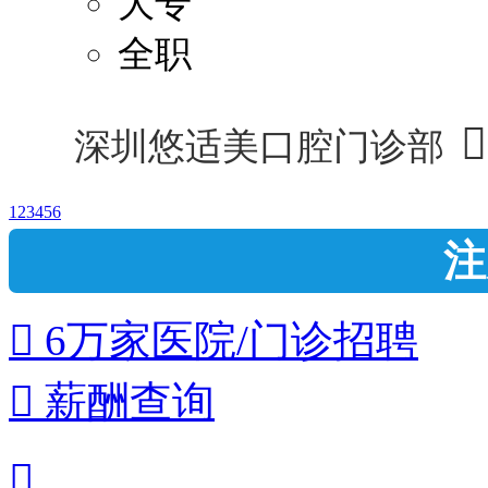
大专
全职

深圳悠适美口腔门诊部
1
2
3
4
5
6
注
 6万家医院/门诊招聘
 薪酬查询
