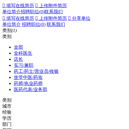
 填写在线简历
 上传附件简历
单位简介
招聘职位(
0
)
联系我们
 填写在线简历
 上传附件简历
 分享单位
单位简介
招聘职位(
0
)
联系我们
类别
(1)
类别
全部
全科医生
店长
实习/兼职
药工/药士/营业员/收银
坐堂中医/药妆
药师/执业药师
医药代表/业务部
类别
城市
经验
学历
部门