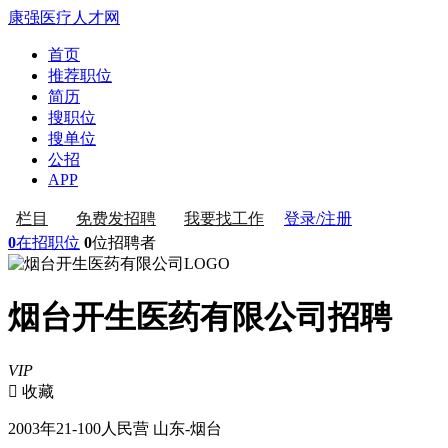
康强医疗人才网
首页
推荐职位
简历
搜职位
搜单位
公招
APP
登录/注册
栏目
免费发招聘
我要找工作
0
在招职位
0
位招聘者
烟台开生医药有限公司招聘
VIP
 收藏
2003年
21-100人
民营
山东-烟台