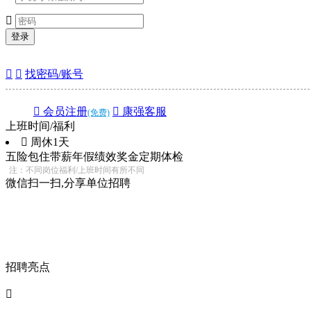

登录


找密码/账号
 会员注册
 康强客服
(免费)
上班时间/福利
 周休1天
五险
包住
带薪年假
绩效奖金
定期体检
注：不同岗位福利/上班时间有所不同
微信扫一扫,分享单位招聘
招聘亮点
