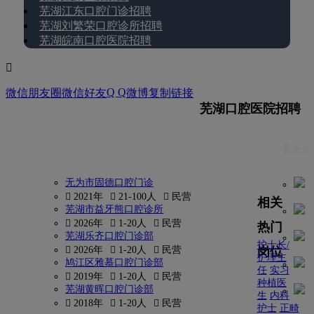
芜湖江东口腔门诊招聘
芜湖刘繁荣口腔诊所招聘
芜湖皖南口腔医院招聘

Q Q
微信朋友圈
微信好友
微博
复制链接
芜湖口腔医院招聘
更多 
无为市固德口腔门诊
 2021年
 21-100人
 民营
相关
芜湖市益牙熊口腔诊所
 2026年
 1-20人
 民营
热门
芜湖乐齐口腔门诊部
护士长/
岗位
 2026年
 1-20人
 民营
护理主
鸠江区雅慕口腔门诊部
任
实习
 2019年
 1-20人
 民营
种植医
芜湖黄晖口腔门诊部
生
内科
 2018年
 1-20人
 民营
护士
正畸