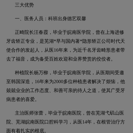
三大优势
一、医务人员：科班出身德艺双馨
正畸院长汪春霞，毕业于皖南医学院，曾在上海进修
牙齿矫正专业，是芜湖*早与国内著*隐形矫正公司时代天
使合作的发起人，从医16年来，为近千名牙齿畸形患者带
去了福音，成为备受百姓欢迎和业界赞赏的佼佼者。
种植院长杨万柳，毕业于皖南医学院，从医期间受邀
至韩国深造，16年来为2000多位种植患者解决了烦恼，他
兢兢业业的工作态度、和善可亲的待人之道，使其广受牙
病患者的喜爱。
主治医师张蕾，毕业于皖南医院，曾在芜湖弋矶山医
院、芜湖皖南医院口腔科学习，从医14年，在根管治疗方
面有着扎实的根底。