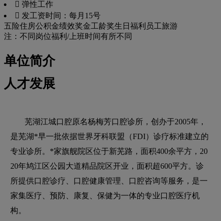
 弹性工作
 发工资时间：每月15号
五险
住房公积金
绩效奖金
工龄奖
生日福利
员工旅游
注：不同岗位福利/上班时间有所不同
单位简介
人才发展
芜湖江城口腔原名杨梅芳口腔诊所，创办于2005年，
是芜湖*早一批依据世界牙科联盟（FDI）诊疗标准建立的
专业诊所。*家旗舰院区位于新芜路，面积400余平方，20
20年鸠江区公园大道精品院区开业，面积超600平方。诊
所提供口腔诊疗、口腔健康管理、口腔咨询等服务，是一
家集医疗、预防、康复、保健为一体的专业口腔医疗机
构。