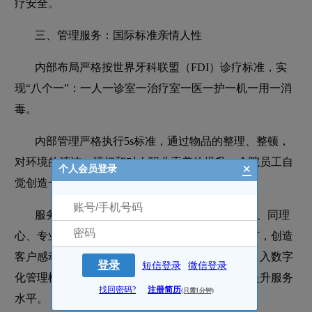
疗安全。
三、管理服务：国际标准亲情人性
内部布局严格按世界牙科联盟（FDI）诊疗标准，实
现“八个一”：一人一诊室一治疗室一医一护一机一用一消
毒。
内部管理严格执行5s标准，通过物品的整理、整顿，
对环境的清洁、清扫和对人职业素养的提升，全院员工自
×
个人会员登录
觉创造一个标准化、程序化、目视管理的医院。
服务客户“亲情五心级”，以爱心、信心、耐心、同理
心、专业之心，践行标准服务礼仪，做好服务细节，创造
客户感动，以客户为尊，以客户为友，同时通过引入数字
登录
短信登录
微信登录
化管理模式，实现精准预约、科学管理等，不断提升服务
找回密码?
注册简历
(只需1分钟)
水平。