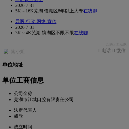
2026-7-31
5K～16K
芜湖 镜湖区
8年以上
大专
在线聊
导医-行政-网络-宣传
2026-7-31
3K～4K
芜湖 镜湖区
不限
不限
在线聊
2026.7.31活跃
 电话
 微信
施小姐
单位地址
单位工商信息
公司全称
芜湖市江城口腔有限责任公司
法定代表人
盛欣
成立时间