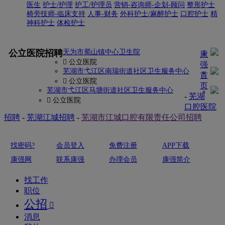
医生
护士/护理
护工/护理员
营销-咨询师-企划-顾问
整形护士
椅旁技师-临床支持
人事-财务
外科护士/麻醉护士
口腔护士
精
神科护士
体检护士
更多
公立医院招聘
无为市蜀山镇中心卫生院
康
 公立医院
强
芜湖市弋江区南瑞街道社区卫生服务中心
首
 公立医院
页
芜湖市弋江区马塘街道社区卫生服务中心
-
芜湖
 公立医院
口腔医院
招聘
-
芜湖江城招聘
-
芜湖市江城口腔有限责任公司招聘
找密码?
会员登入
免费注册
APP下载
康强网
联系康强
办理会员
康强简介
找工作
职位
公招

消息