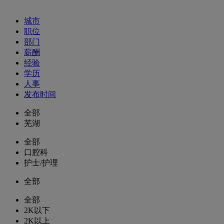
城市
职位
部门
薪酬
经验
学历
人事
发布时间
全部
芜湖
全部
口腔科
护士/护理
全部
全部
2K以下
2K以上