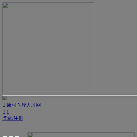

康强医疗人才网


登录/注册