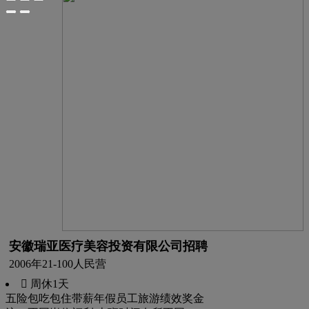
安徽瑞亚医疗美容投资有限公司招聘
2006年
21-100人
民营
 周休1天
五险
包吃
包住
带薪年假
员工旅游
绩效奖金