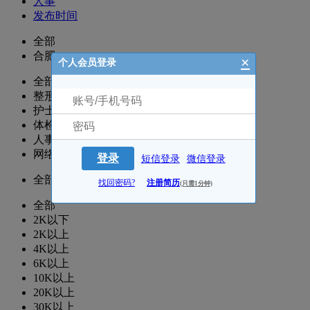
人事
发布时间
全部
合肥
×
个人会员登录
全部
整形/美容
护士/护理
体检/检验/病理
人事-行政-院办
网络/推广/咨询
登录
短信登录
微信登录
全部
找回密码?
注册简历
(只需1分钟)
全部
2K以下
2K以上
4K以上
6K以上
10K以上
20K以上
30K以上