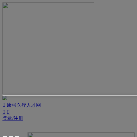

康强医疗人才网


登录/注册