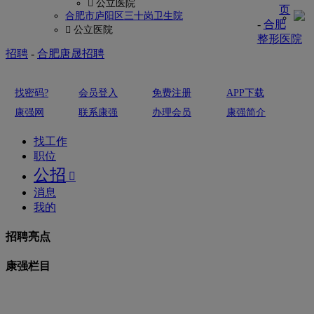
 公立医院
页
合肥市庐阳区三十岗卫生院
-
合肥
 公立医院
整形医院
招聘
-
合肥唐晟招聘
找密码?
会员登入
免费注册
APP下载
康强网
联系康强
办理会员
康强简介
找工作
职位
公招

消息
我的
招聘亮点
康强栏目