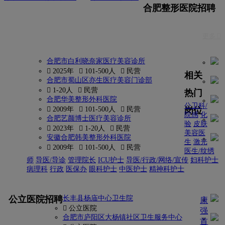
合肥整形医院招聘
更多 
合肥市白利晓奈家医疗美容诊所
 2025年
 101-500人
 民营
相关
合肥市蜀山区亦生医疗美容门诊部
 1-20人
 民营
热门
合肥华美整形外科医院
公卫科/
岗位
 2009年
 101-500人
 民营
院感
化
合肥艺颜博士医疗美容诊所
验
皮肤
 2023年
 1-20人
 民营
美容医
安徽合肥韩美整形外科医院
生
激光
 2009年
 101-500人
 民营
医生/纹绣
师
导医/导诊
管理院长
ICU护士
导医/行政/网络/宣传
妇科护士
病理科
行政
医保办
眼科护士
中医护士
精神科护士
更多
公立医院招聘
长丰县杨庙中心卫生院
康
 公立医院
强
合肥市庐阳区大杨镇社区卫生服务中心
首