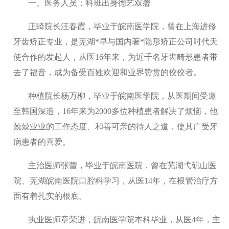
一、医务人员：科班出身德艺双馨
正畸院长汪春霞，毕业于皖南医学院，曾在上海进修
牙齿矫正专业，是芜湖*早与国内著*隐形矫正公司时代天
使合作的发起人，从医16年来，为近千名牙齿畸形患者带
去了福音，成为备受百姓欢迎和业界赞赏的佼佼者。
种植院长杨万柳，毕业于皖南医学院，从医期间受邀
至韩国深造，16年来为2000多位种植患者解决了烦恼，他
兢兢业业的工作态度、和善可亲的待人之道，使其广受牙
病患者的喜爱。
主治医师张蕾，毕业于皖南医院，曾在芜湖弋矶山医
院、芜湖皖南医院口腔科学习，从医14年，在根管治疗方
面有着扎实的根底。
执业医师章荣进，皖南医学院本科毕业，从医4年，主