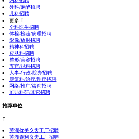
内科招聘
外科/麻醉招聘
儿科招聘
更多 
全科医生招聘
体检/检验/病理招聘
影像/放射招聘
精神科招聘
皮肤科招聘
整形/美容招聘
五官/眼科招聘
人事-行政-院办招聘
康复科/治疗/理疗招聘
网络/推广/咨询招聘
ICU/科研/其它招聘
推荐单位

芜湖优美义齿工厂招聘
芜湖泰利义齿工厂招聘