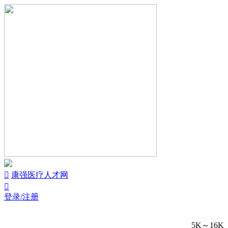


康强医疗人才网

登录/注册
5K～16K