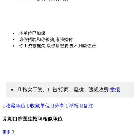
本单位已加保
虚假招聘和你被骗,康强赔付
你工资被拖欠,康强帮您要,要不到康强赔
 拖欠工资、广告/招商、骚扰、违规收费
举报

收藏职位

收藏单位

分享

举报

备注
芜湖口腔医生招聘相似职位
更多 