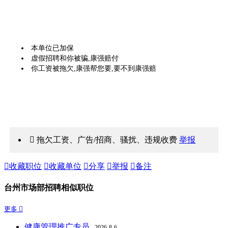
本单位已加保
虚假招聘和你被骗,康强赔付
你工资被拖欠,康强帮您要,要不到康强赔
 拖欠工资、广告/招商、骚扰、违规收费
举报

收藏职位

收藏单位

分享

举报

备注
台州市场部招聘相似职位
更多 
健康管理推广专员
2026-8-6