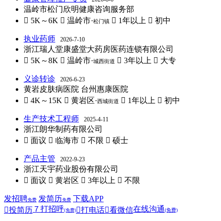
温岭市松门欣明健康咨询服务部
 5K～6K
 温岭市·
 1年以上
 初中
松门镇
执业药师
2026-7-10
浙江瑞人堂康盛堂大药房医药连锁有限公司
 5K～8K
 温岭市·
 3年以上
 大专
城西街道
义诊转诊
2026-6-23
黄岩皮肤病医院 台州惠康医院
 4K～15K
 黄岩区·
 1年以上
 初中
西城街道
生产技术工程师
2025-4-11
浙江朗华制药有限公司
 面议
 临海市
 不限
 硕士
产品主管
2022-9-23
浙江天宇药业股份有限公司
 面议
 黄岩区
 3年以上
 不限
发招聘
发简历
下载APP
免费
免费
７
打招呼
在线沟通

投简历

打电话

看微信
(免费)
(免费)