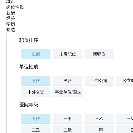
城市
岗位性质
薪酬
经验
学历
筛选
职位排序
全部
未看职位
新职位
单位性质
不限
民营
上市公司
公立
中外合资
事业单位/国企
医院等级
不限
三甲
三乙
三
二乙
二级
一甲
一