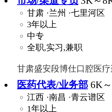
市场/渠道专员
3K～8
甘肃
·兰州
·七里河区
3年以上
中专
全职,实习,兼职
甘肃盛安段博仕口腔医疗
医药代表/业务部
6K～
江西
·南昌
·青云谱区
1年以上