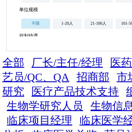
单位规模
不限
1-20人
21-100人
101-
福利待遇
不限
全部
薪资与社保
厂长/主任/经理
医药
五险
住房公积金
企业
补充医疗保险
艺员/QC、QA
招商部
市
全勤奖
加班补助
全薪病假
股票
研究
医疗产品技术支持
工龄奖
带薪年假
年终
法定节假日三薪
生物学研究人员
生物信
晋升与政策
临床项目经理
临床医学经
周末双休
职称晋升
8小时工作制
政府人
安排进修
科研启动金
安家费
无需