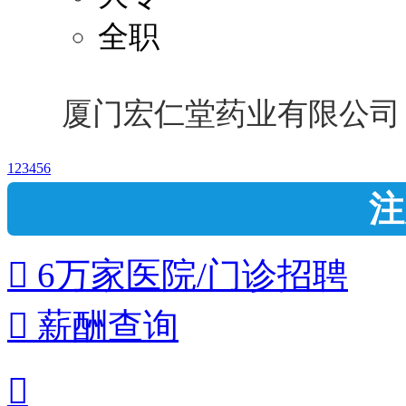
全职
厦门宏仁堂药业有限公司
1
2
3
4
5
6
注
 6万家医院/门诊招聘
 薪酬查询
