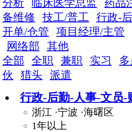
分析
临床医学总监
药品
备维修
技工/普工
行政-后
关怀与福利
包住
包吃
住房补贴
餐
开单/仓管
项目经理/主管
定期团建
节日福利
班车接送
免息
网络部
其他
解决户口
事业编制
弹性工作制
健
全部
全职
兼职
实习
多
员工旅游
高温补贴
生日福利
交通
伙
猎头
派遣
行政-后勤-人事-文员-
浙江
·宁波
·海曙区
1年以上