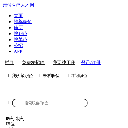
康强医疗人才网
首页
推荐职位
简历
搜职位
搜单位
公招
APP
登录/注册
栏目
免费发招聘
我要找工作
 我收藏职位
 未看职位
 订阅职位
康强医药-制药招聘

医药-制药
职位