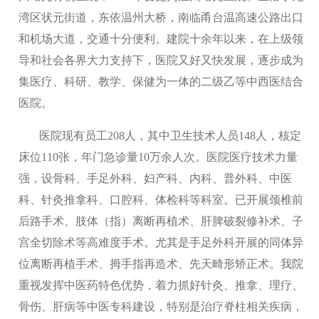
湾区状元街道，东依温州大桥，南临甬台温高速公路出口
和机场大道，交通十分便利。建院十余年以来，在上级领
导和社会各界大力支持下，医院又好又快发展，逐步成为
集医疗、科研、教学、保健为一体的二级乙等中西医结合
医院。
医院现有员工208人，其中卫生技术人员148人，核定
床位110张，年门急诊量10万余人次。医院医疗技术力量
强，设骨科、手足外科、妇产科、内科、普外科、中医
科、针灸推拿科、口腔科、体检科等科室。已开展颈椎前
后路手术、肢体（指）离断再植术、肝脾破裂修补术、子
宫全切除术等高难度手术。尤其是手足外科开展的同体异
位离断再植手术、拇手指再造术、先天畸形矫正术。我院
重视发挥中医药特色优势，着力抓好针灸、推拿、理疗、
骨伤、肝病等中医专科建设，特别是治疗脊柱相关疾病，