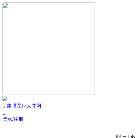


康强医疗人才网

登录/注册
8K～15K