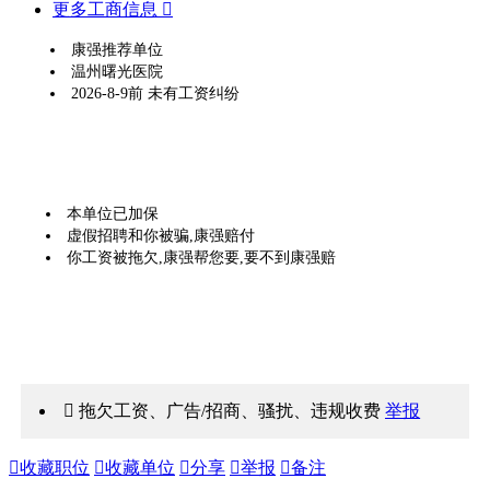
更多工商信息 
康强推荐单位
温州曙光医院
2026-8-9前 未有工资纠纷
本单位已加保
虚假招聘和你被骗,康强赔付
你工资被拖欠,康强帮您要,要不到康强赔
 拖欠工资、广告/招商、骚扰、违规收费
举报

收藏职位

收藏单位

分享

举报

备注