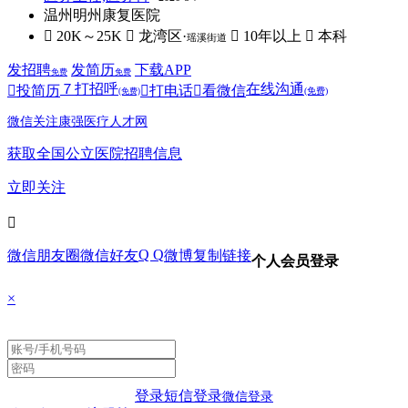
温州明州康复医院
 20K～25K
 龙湾区·
 10年以上
 本科
瑶溪街道
发招聘
发简历
下载APP
免费
免费
７
打招呼
在线沟通

投简历

打电话

看微信
(免费)
(免费)
微信关注康强医疗人才网
获取全国公立医院招聘信息
立即关注

Q Q
微信朋友圈
微信好友
微博
复制链接
个人会员登录
×
登录
短信登录
微信登录