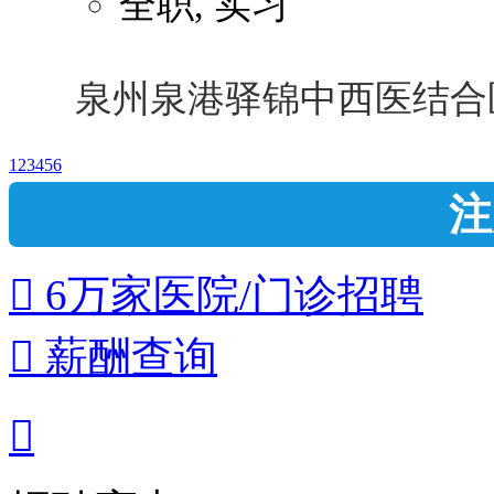
全职, 实习
泉州泉港驿锦中西医结合
1
2
3
4
5
6
注
 6万家医院/门诊招聘
 薪酬查询
