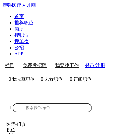
康强医疗人才网
首页
推荐职位
简历
搜职位
搜单位
公招
APP
登录/注册
栏目
免费发招聘
我要找工作
 我收藏职位
 未看职位
 订阅职位
康强医院-门诊招聘

医院-门诊
职位