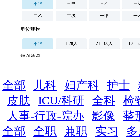
不限
三甲
三乙
三
二乙
二级
一甲
一
单位规模
不限
1-20人
21-100人
101-
福利待遇
不限
全部
薪资与社保
儿科
妇产科
护士
五险
住房公积金
企业
补充医疗保险
皮肤
ICU/科研
全科
检
全勤奖
加班补助
全薪病假
股票
人事-行政-院办
影像
整
工龄奖
带薪年假
年终
法定节假日三薪
全部
全职
兼职
实习
多
晋升与政策