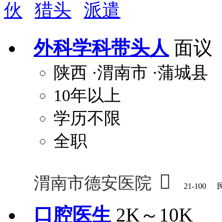
伙
猎头
派遣
周末双休
职称晋升
8小时工作制
政府人
安排进修
科研启动金
安家费
无需
外科学科带头人
面议
关怀与福利
陕西
·渭南市
·蒲城县
包住
包吃
住房补贴
餐
10年以上
定期团建
节日福利
班车接送
免息
解决户口
事业编制
弹性工作制
健
学历不限
员工旅游
高温补贴
生日福利
交通
全职

渭南市德安医院
21-100
口腔医生
2K～10K