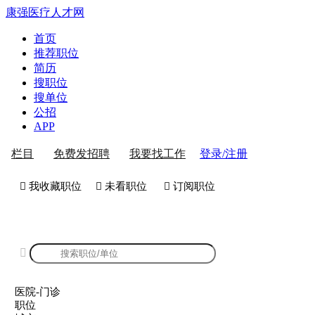
康强医疗人才网
首页
推荐职位
简历
搜职位
搜单位
公招
APP
登录/注册
栏目
免费发招聘
我要找工作
 我收藏职位
 未看职位
 订阅职位
康强医院-门诊招聘

医院-门诊
职位