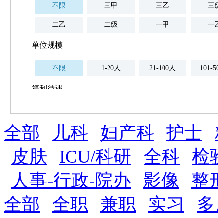
不限
三甲
三乙
三
二乙
二级
一甲
一
单位规模
不限
1-20人
21-100人
101-
福利待遇
不限
全部
薪资与社保
儿科
妇产科
护士
五险
住房公积金
企业
补充医疗保险
皮肤
ICU/科研
全科
检
全勤奖
加班补助
全薪病假
股票
人事-行政-院办
影像
整
工龄奖
带薪年假
年终
法定节假日三薪
全部
全职
兼职
实习
多
晋升与政策