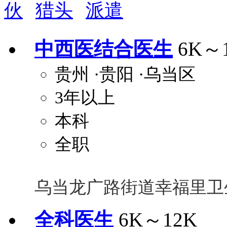
伙
猎头
派遣
周末双休
职称晋升
8小时工作制
政府人
安排进修
科研启动金
安家费
无需
中西医结合医生
6K～
关怀与福利
贵州
·贵阳
·乌当区
包住
包吃
住房补贴
餐
3年以上
定期团建
节日福利
班车接送
免息
解决户口
事业编制
弹性工作制
健
本科
员工旅游
高温补贴
生日福利
交通
全职
乌当龙广路街道幸福里卫
全科医生
6K～12K