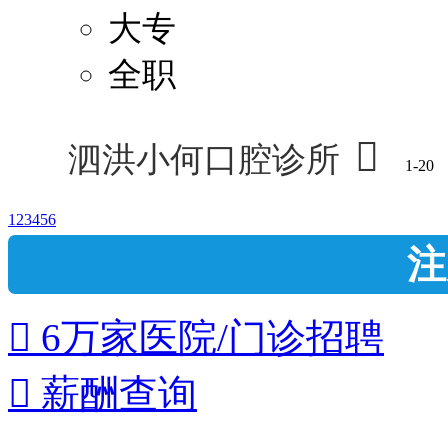
大专
全职

泗洪小何口腔诊所
1-20
1
2
3
4
5
6
注
 6万家医院/门诊招聘
 薪酬查询