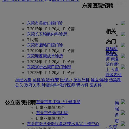
更多 
东莞医院招聘
东莞市美齿口腔门诊
 2015年
 1-20人
 民营
相关
东莞长安锦航内科诊所
 民营
热门
东莞市启铭口腔门诊
麻醉科
岗位
 2019年
 1-20人
 民营
康复医
东莞塘厦康成堂诊所
师
康复
 2024年
 1-20人
 民营
治疗师/
东莞寮步杰康口腔门诊部
士
人事
 2025年
 1-20人
 民营
呼吸内科
神经内科
司机/保洁/保安
医保办
泌尿外科
导医/导诊
传染科
公关/政府关系
肿瘤内科/化疗医师
肾内科
医务科
更多
公立医院招聘
东莞市黄江镇卫生健康局
康
 事业单位/国企
强
东莞市金菊福利院
首
 事业单位/国企
页
东莞市医学会医疗事故技术鉴定工作中心
-
东莞