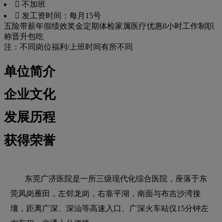
 不加班
 发工资时间：每月15号
五险
带薪年假
绩效奖金
定期体检
家属医疗优惠
8小时工作制
职
称晋升
包吃
注：不同岗位福利/上班时间有所不同
单位简介
企业文化
发展历程
获得荣誉
东莞广济医院是一所三级现代化综合医院，座落于东
莞凤岗雁田，左邻龙岗，右靠平湖，南面与布吉沙湾接
壤，距离广深、深汕等高速入口、广深火车站仅15分钟左