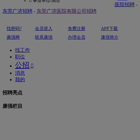
 事业单位/国企
医院招聘
-
东莞广济招聘
-
东莞广济医院有限公司招聘
找密码?
会员登入
免费注册
APP下载
康强网
联系康强
办理会员
康强简介
找工作
职位
公招

消息
我的
招聘亮点
康强栏目