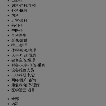
口腔科
妇科/产科/生殖
外科/麻醉
内科
五官/眼科
药剂科
中医科
全科医生
影像/放射
护士/护理
体检/检验/病理
人事-行政-院办
销售主管/经理
财务-人事-仓管-采购
设备维修人员
ICU/科研/其它
网络/推广/咨询
康复科/治疗/理疗
医学运营/项目
全部
内科