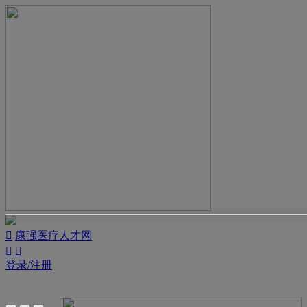

康强医疗人才网


登录/注册