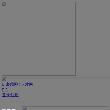

康强医疗人才网


登录/注册