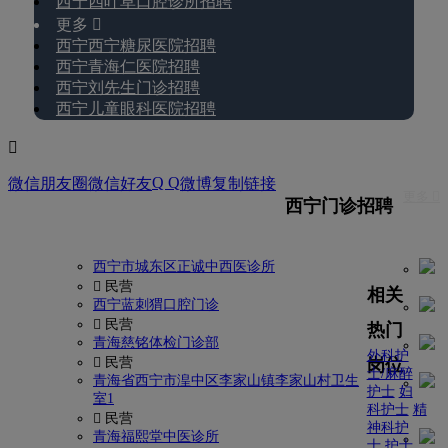
西宁四叶草口腔诊所招聘
更多 
西宁西宁糖尿医院招聘
西宁青海仁医院招聘
西宁刘先生门诊招聘
西宁儿童眼科医院招聘

Q Q
微信朋友圈
微信好友
微博
复制链接
更多 
西宁门诊招聘
西宁市城东区正诚中西医诊所
 民营
相关
西宁蓝刺猬口腔门诊
 民营
热门
青海慈铭体检门诊部
外科护
岗位
 民营
士/麻醉
青海省西宁市湟中区李家山镇李家山村卫生
护士
妇
室1
科护士
精
 民营
神科护
青海福熙堂中医诊所
士
护士