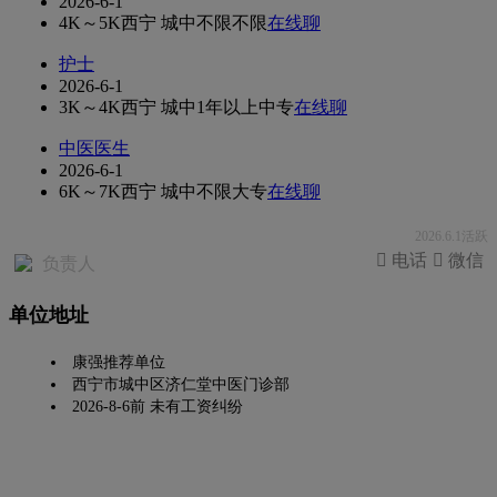
2026-6-1
4K～5K
西宁 城中
不限
不限
在线聊
护士
2026-6-1
3K～4K
西宁 城中
1年以上
中专
在线聊
中医医生
2026-6-1
6K～7K
西宁 城中
不限
大专
在线聊
2026.6.1活跃
 电话
 微信
负责人
单位地址
康强推荐单位
西宁市城中区济仁堂中医门诊部
2026-8-6前 未有工资纠纷