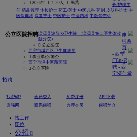
 2026年
 1-20人
 民营
长/护理主
任
药品管理
体检护士
药工/药士
中医儿科
药剂
皮肤科护士
中
医保健科
康复护士
中医护士
中医内科
中医骨伤科
更多
公立医院招聘
湟源县波航乡卫生院 （湟源县第二医共体波
康
航分院）
强首
 公立医院
页
西宁市城西区卫生健康局
-
西宁
 事业单位/国企
门诊招
西宁市湟中区藏医院
聘
-
西
 公立医院
宁济仁堂
招聘
找密码?
会员登入
免费注册
APP下载
康强网
联系康强
办理会员
康强简介
找工作
职位
公招
