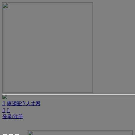

康强医疗人才网


登录/注册