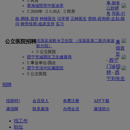
 民营
事-财务
青海福熙堂中医诊所
口腔销
 2026年
 1-20人
 民营
售
导医-行
政-网络-宣传
种植医生
洁牙师
正畸医生
营销-咨询师-企划-顾
问
椅旁技师-临床支持
实习
更多
公立医院招聘
湟源县波航乡卫生院 （湟源县第二医共体波
康
航分院）
强首
 公立医院
页
西宁市城西区卫生健康局
-
西宁
 事业单位/国企
门诊招
西宁市湟中区藏医院
聘
-
西
 公立医院
宁刘先生
招聘
找密码?
会员登入
免费注册
APP下载
康强网
联系康强
办理会员
康强简介
找工作
职位