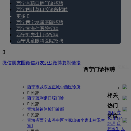
西宁京瑞口腔门诊招聘
西宁四叶草口腔诊所招聘
更多 
西宁西宁糖尿医院招聘
西宁青海仁医院招聘
西宁刘先生门诊招聘
西宁儿童眼科医院招聘

Q Q
微信朋友圈
微信好友
微博
复制链接
更多 
西宁门诊招聘
西宁市城东区正诚中西医诊所
 民营
相关
西宁蓝刺猬口腔门诊
 民营
热门
青海慈铭体检门诊部
店长
院
岗位
 民营
长/主任/
青海省西宁市湟中区李家山镇李家山村卫生
经理
口
室1
腔医生
人