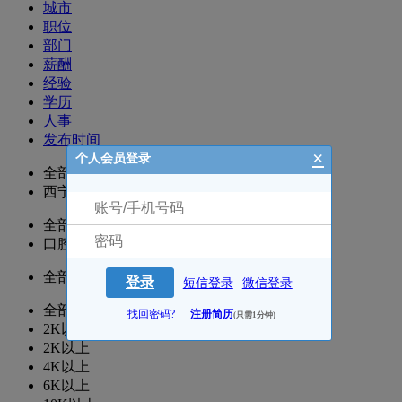
城市
职位
部门
薪酬
经验
学历
人事
发布时间
×
个人会员登录
全部
西宁
全部
口腔科
全部
登录
短信登录
微信登录
全部
找回密码?
注册简历
(只需1分钟)
2K以下
2K以上
4K以上
6K以上