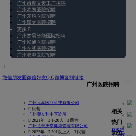
广州齿度义齿工厂招聘
广州欧凯医院招聘
广州东科医院招聘
广州联太医院招聘
更多 
广州杰昊智能医院招聘
广州泓旭医院招聘
广州在线医院招聘
广州双申医院招聘

Q Q
微信朋友圈
微信好友
微博
复制链接
更多 
广州医院招聘
广州元泰医疗科技有限公司
 民营
相关
广州顺友和中医诊所
 2021年
 1-20人
 民营
热门
广州弘善庆堂健康管理有限公司
整形护
岗位
 2025年
 501以上人
 民营
士
中医