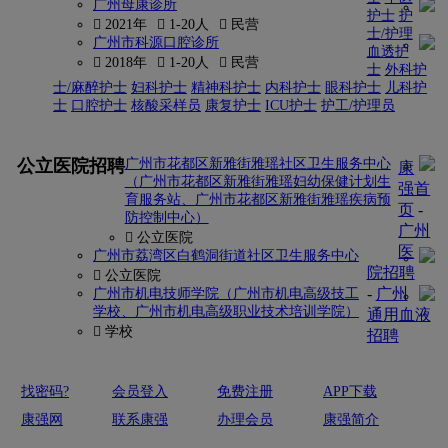
广州母康诊所
护士
护
 2021年
 1-20人
 民营
士/护理
广州市科源口腔诊所
血透护
 2018年
 1-20人
 民营
士
外科护
士/麻醉护士
妇科护士
精神科护士
内科护士
眼科护士
儿科护
士
口腔护士
核酸采样员
康复护士
ICU护士
护工/护理员
更多
公立医院招聘
广州市花都区新雅街雅瑶社区卫生服务中心
康
（广州市花都区新雅街雅瑶妇幼保健计划生
强首
育服务站、广州市花都区新雅街雅瑶疾病预
页
-
防控制中心）
广州
 公立医院
医
广州市荔湾区白鹤洞街道社区卫生服务中心
院招聘
 公立医院
-
广州
广州市机电技师学院（广州市机电高级技工
学校、广州市机电高级职业技术培训学院）
通用血液
 学校
招聘
找密码?
会员登入
免费注册
APP下载
康强网
联系康强
办理会员
康强简介