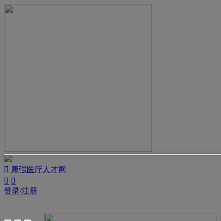

康强医疗人才网


登录/注册