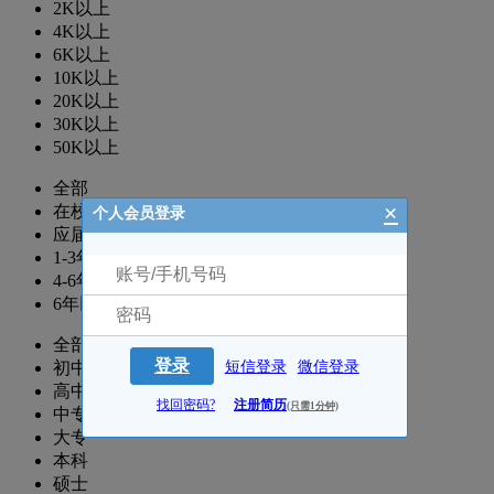
2K以上
4K以上
6K以上
10K以上
20K以上
30K以上
50K以上
全部
×
在校生
个人会员登录
应届生
1-3年
4-6年
6年以上
全部
登录
初中
短信登录
微信登录
高中
找回密码?
注册简历
(只需1分钟)
中专
大专
本科
硕士