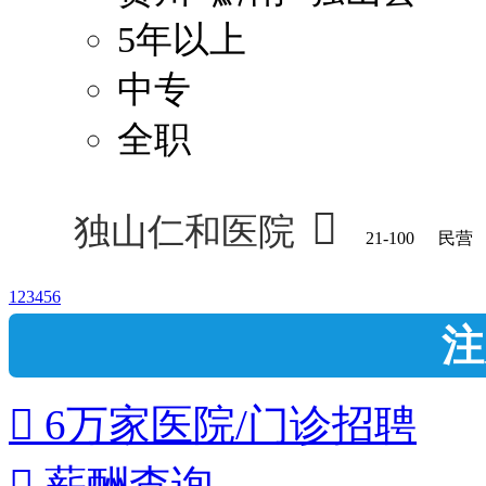
5年以上
中专
全职

独山仁和医院
21-100
民营
1
2
3
4
5
6
注
 6万家医院/门诊招聘
 薪酬查询