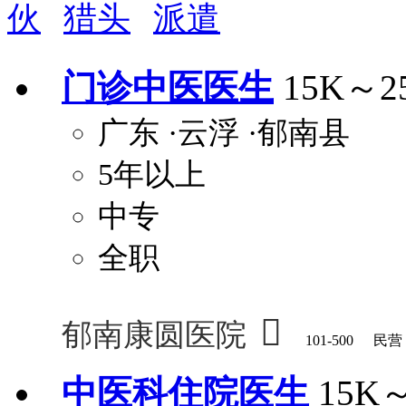
伙
猎头
派遣
周末双休
职称晋升
8小时工作制
政府人
安排进修
科研启动金
安家费
无需
门诊中医医生
15K～2
关怀与福利
广东
·云浮
·郁南县
包住
包吃
住房补贴
餐
5年以上
定期团建
节日福利
班车接送
免息
解决户口
事业编制
弹性工作制
健
中专
员工旅游
高温补贴
生日福利
交通
全职

郁南康圆医院
101-500
民营
中医科住院医生
15K