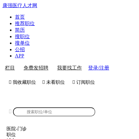
康强医疗人才网
首页
推荐职位
简历
搜职位
搜单位
公招
APP
登录/注册
栏目
免费发招聘
我要找工作
 我收藏职位
 未看职位
 订阅职位
康强医院-门诊招聘

医院-门诊
职位