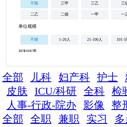
不限
三甲
三乙
三
二乙
二级
一甲
一
单位规模
不限
1-20人
21-100人
101-
福利待遇
不限
全部
薪资与社保
儿科
妇产科
护士
五险
住房公积金
企业
补充医疗保险
皮肤
ICU/科研
全科
检
全勤奖
加班补助
全薪病假
股票
人事-行政-院办
影像
整
工龄奖
带薪年假
年终
法定节假日三薪
全部
全职
兼职
实习
多
晋升与政策