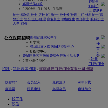
腔销售
郑州怡佳口腔
妇科护
 2026年
 1-20人
 民营
士
皮肤科
护士
精神科护士
店长
ICU护士
护士长/护理主任
外科护士/麻
醉护士
院长/主任/经理
康复护士
种植医生
整形护士
眼科护士
人事-财务
更多
公立医院招聘
郑州优胜实验中学
康
 学校
强
管城回族区疾病预防控制中心
首
 疾控中心
页
管城回族区市场监管综合行政执法大队
-
郑州
 事业单位/国企
口腔门诊
招聘
-
郑州鼎席招聘
-
河南鼎席口腔门诊有限公司招聘
找密码?
会员登入
免费注册
APP下载
康强网
联系康强
办理会员
康强简介
找工作
职位