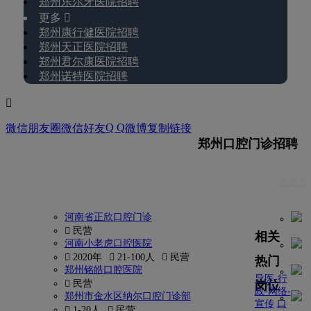
郑州乐尔牙医院招聘
更多 
郑州康行健医院招聘
郑州天正医院招聘
郑州君尔康医院招聘
郑州诺特医院招聘

Q Q
微信朋友圈
微信好友
微博
复制链接
郑州口腔门诊招聘
更多 
河南省正欣口腔门诊
 民营
相关
河南小老虎口腔医院
 2020年
 21-100人
 民营
热门
郑州铭皓口腔医院
导医-行
岗位
 民营
政-网络-
郑州市金水区纳尔口腔门诊部
宣传
口
 1-20人
 民营