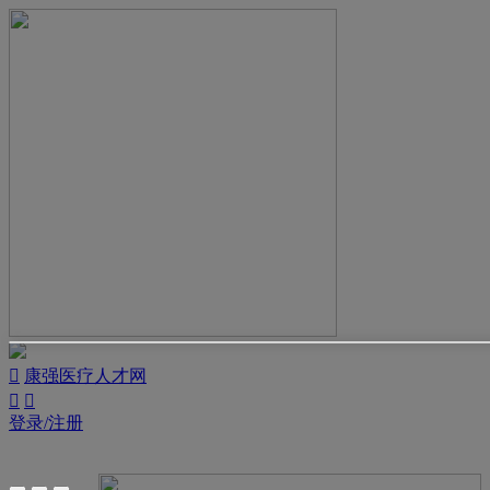

康强医疗人才网


登录/注册