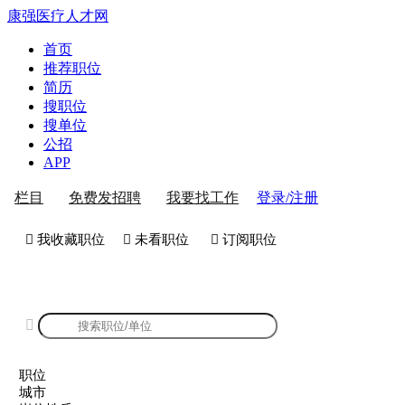
康强医疗人才网
首页
推荐职位
简历
搜职位
搜单位
公招
APP
登录/注册
栏目
免费发招聘
我要找工作
 我收藏职位
 未看职位
 订阅职位
康强医护人才招聘

职位
城市