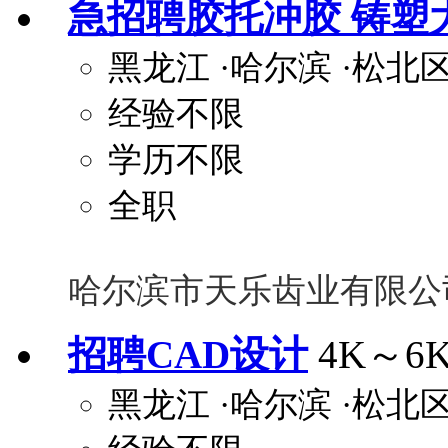
急招聘胶托冲胶 铸塑
关怀与福利
黑龙江
·哈尔滨
·松北
包住
包吃
住房补贴
餐
经验不限
定期团建
节日福利
班车接送
免息
解决户口
事业编制
弹性工作制
健
学历不限
员工旅游
高温补贴
生日福利
交通
全职
哈尔滨市天乐齿业有限公
招聘CAD设计
4K～6
黑龙江
·哈尔滨
·松北