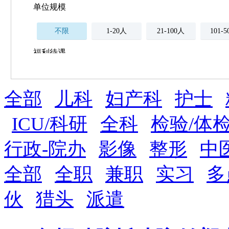
单位规模
不限
1-20人
21-100人
101-
福利待遇
不限
全部
薪资与社保
儿科
妇产科
护士
五险
住房公积金
企业
补充医疗保险
ICU/科研
全科
检验/体
全勤奖
加班补助
全薪病假
股票
行政-院办
影像
整形
中
工龄奖
带薪年假
年终
法定节假日三薪
全部
全职
兼职
实习
多
晋升与政策
伙
猎头
派遣
周末双休
职称晋升
8小时工作制
政府人
安排进修
科研启动金
安家费
无需