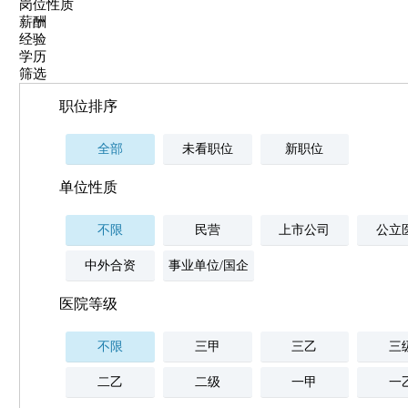
岗位性质
薪酬
经验
学历
筛选
职位排序
全部
未看职位
新职位
单位性质
不限
民营
上市公司
公立
中外合资
事业单位/国企
医院等级
不限
三甲
三乙
三
二乙
二级
一甲
一