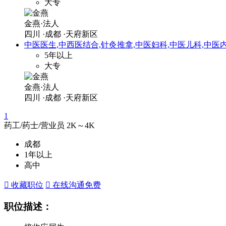
大专
金燕·法人
四川
·成都
·天府新区
中医医生,中西医结合,针灸推拿,中医妇科,中医儿科,中医
5年以上
大专
金燕·法人
四川
·成都
·天府新区
1
药工/药士/营业员
2K～4K
成都
1年以上
高中
 收藏职位
 在线沟通
免费
职位描述：