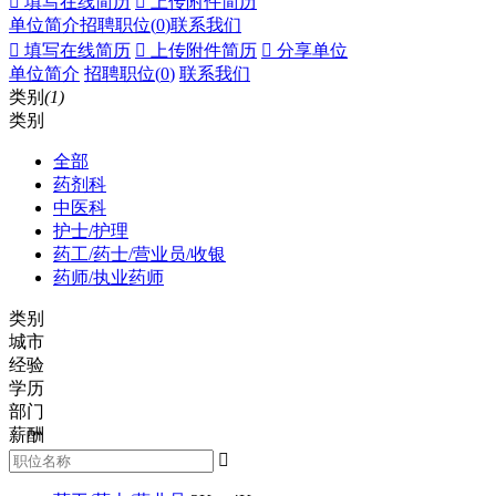
 填写在线简历
 上传附件简历
单位简介
招聘职位(
0
)
联系我们
 填写在线简历
 上传附件简历
 分享单位
单位简介
招聘职位(
0
)
联系我们
类别
(1)
类别
全部
药剂科
中医科
护士/护理
药工/药士/营业员/收银
药师/执业药师
类别
城市
经验
学历
部门
薪酬
