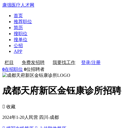
康强医疗人才网
首页
推荐职位
简历
搜职位
搜单位
公招
APP
登录/注册
栏目
免费发招聘
我要找工作
0
在招职位
0
位招聘者
成都天府新区金钰康诊所招聘
 收藏
2024年
1-20人
民营
四川-成都