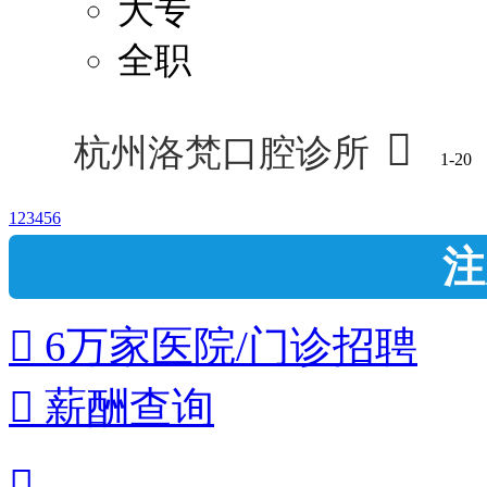
大专
全职

杭州洛梵口腔诊所
1-20
1
2
3
4
5
6
注
 6万家医院/门诊招聘
 薪酬查询
