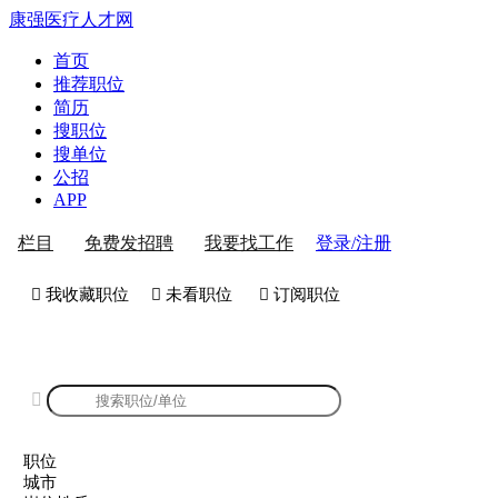
康强医疗人才网
首页
推荐职位
简历
搜职位
搜单位
公招
APP
登录/注册
栏目
免费发招聘
我要找工作
 我收藏职位
 未看职位
 订阅职位
康强医护人才招聘

职位
城市