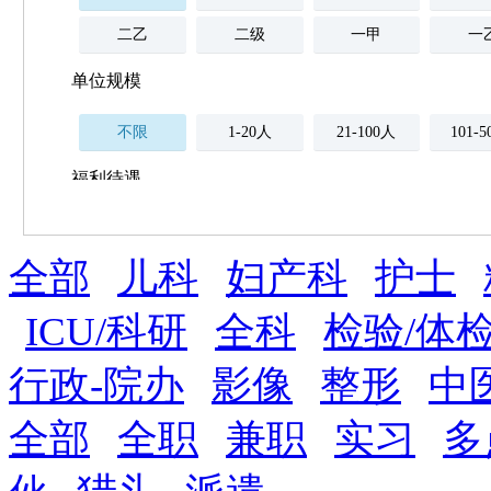
二乙
二级
一甲
一
单位规模
不限
1-20人
21-100人
101-
福利待遇
不限
全部
薪资与社保
儿科
妇产科
护士
五险
住房公积金
企业
补充医疗保险
ICU/科研
全科
检验/体
全勤奖
加班补助
全薪病假
股票
行政-院办
影像
整形
中
工龄奖
带薪年假
年终
法定节假日三薪
全部
全职
兼职
实习
多
晋升与政策
周末双休
职称晋升
8小时工作制
政府人