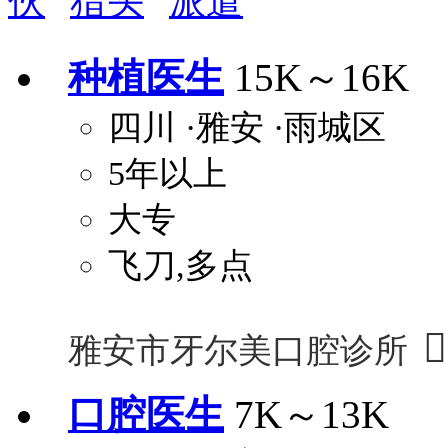
伙
猎头
派遣
安排进修
科研启动金
安家费
无需
种植医生
15K～16K
关怀与福利
四川
·雅安
·雨城区
包住
包吃
住房补贴
餐
5年以上
定期团建
节日福利
班车接送
免息
解决户口
事业编制
弹性工作制
健
大专
员工旅游
高温补贴
生日福利
交通
飞刀,多点

雅安市牙尔美口腔诊所
口腔医生
7K～13K