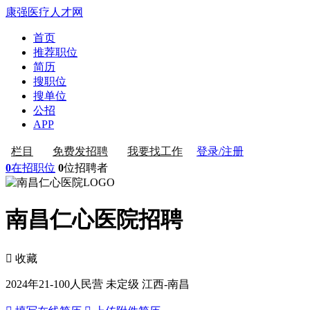
康强医疗人才网
首页
推荐职位
简历
搜职位
搜单位
公招
APP
登录/注册
栏目
免费发招聘
我要找工作
0
在招职位
0
位招聘者
南昌仁心医院招聘
 收藏
2024年
21-100人
民营 未定级
江西-南昌