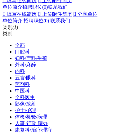
 填写在线简历
 上传附件简历
单位简介
招聘职位(
0
)
联系我们
 填写在线简历
 上传附件简历
 分享单位
单位简介
招聘职位(
0
)
联系我们
类别
(1)
类别
全部
口腔科
妇科/产科/生殖
外科/麻醉
内科
五官/眼科
药剂科
中医科
全科医生
影像/放射
护士/护理
体检/检验/病理
人事-行政-院办
康复科/治疗/理疗