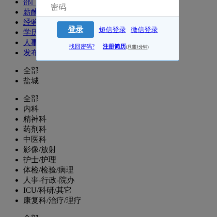
部门
薪酬
经验
登录
短信登录
微信登录
学历
人事
找回密码?
注册简历
(只需1分钟)
发布时间
全部
盐城
全部
内科
精神科
药剂科
中医科
影像/放射
护士/护理
体检/检验/病理
人事-行政-院办
ICU/科研/其它
康复科/治疗/理疗