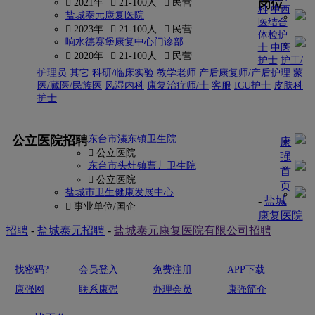
岗位
 2021年
 21-100人
 民营
科
中西
盐城泰元康复医院
医结合
 2023年
 21-100人
 民营
体检护
响水德赛堡康复中心门诊部
士
中医
 2020年
 21-100人
 民营
护士
护工/
护理员
其它
科研/临床实验
教学老师
产后康复师/产后护理
蒙
医/藏医/民族医
风湿内科
康复治疗师/士
客服
ICU护士
皮肤科
护士
更多
公立医院招聘
东台市溱东镇卫生院
康
 公立医院
强
东台市头灶镇曹丿卫生院
首
 公立医院
页
盐城市卫生健康发展中心
-
盐城
 事业单位/国企
康复医院
招聘
-
盐城泰元招聘
-
盐城泰元康复医院有限公司招聘
找密码?
会员登入
免费注册
APP下载
康强网
联系康强
办理会员
康强简介