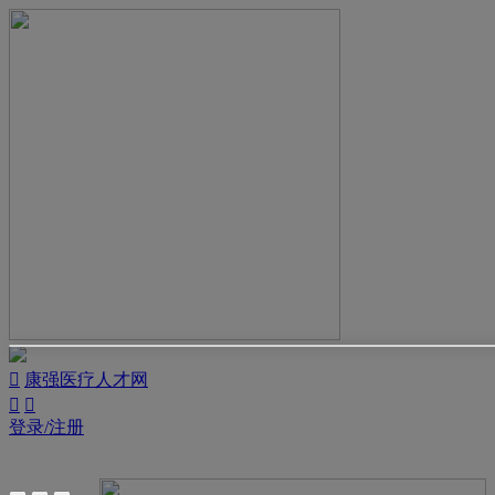

康强医疗人才网


登录/注册