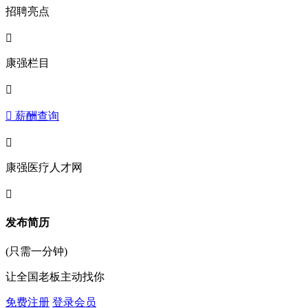
招聘亮点

康强栏目

 薪酬查询

康强医疗人才网

发布简历
(只需一分钟)
让全国老板主动找你
免费注册
登录会员