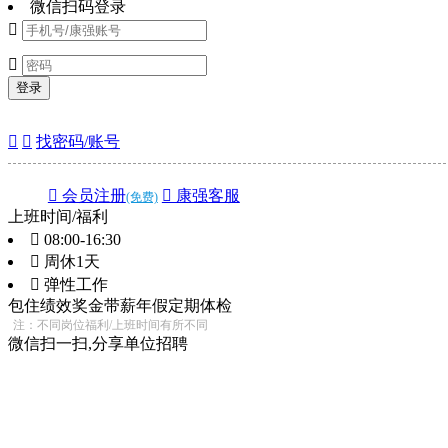
微信扫码登录


登录


找密码/账号
 会员注册
 康强客服
(免费)
上班时间/福利
 08:00-16:30
 周休1天
 弹性工作
包住
绩效奖金
带薪年假
定期体检
注：不同岗位福利/上班时间有所不同
微信扫一扫,分享单位招聘