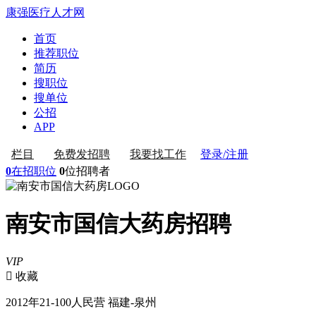
康强医疗人才网
首页
推荐职位
简历
搜职位
搜单位
公招
APP
登录/注册
栏目
免费发招聘
我要找工作
0
在招职位
0
位招聘者
南安市国信大药房招聘
VIP
 收藏
2012年
21-100人
民营
福建-泉州