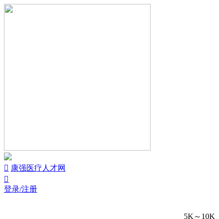


康强医疗人才网

登录/注册
5K～10K