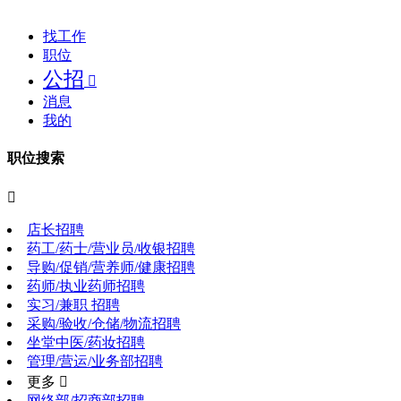
找工作
职位
公招

消息
我的
职位搜索

店长招聘
药工/药士/营业员/收银招聘
导购/促销/营养师/健康招聘
药师/执业药师招聘
实习/兼职 招聘
采购/验收/仓储/物流招聘
坐堂中医/药妆招聘
管理/营运/业务部招聘
更多 
网络部/招商部招聘