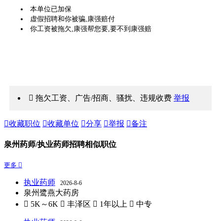
本单位已加保
虚假招聘和你被骗,康强赔付
你工资被拖欠,康强帮您要,要不到康强赔
 拖欠工资、广告/招商、骚扰、违规收费
举报

收藏职位

收藏单位

分享

举报

备注
泉州药师/执业药师招聘相似职位
更多 
执业药师
2026-8-6
泉州鹭燕大药房
 5K～6K
 丰泽区
 1年以上
 中专