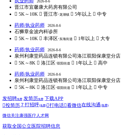
执业药师
2026-8-6
晋江市宜馨康大药房有限公司
 5K～10K
 晋江市·
 5年以上
 中专
龙湖镇
药师/执业药师
2026-8-6
石狮章金波内科诊所
 5K～10K
 丰泽区·
 1年以上
 大专
东海街道
药师/执业药师
2026-8-6
泉州利康堂药品连锁有限公司洛江双阳保康堂分店
 5K～8K
 洛江区·
 1年以上
 高中
双阳街道
药师/执业药师
2026-8-6
泉州利康堂药品连锁有限公司洛江双阳保康堂分店
 5K～8K
 洛江区·
 1年以上
 中专
双阳街道
发招聘
发简历
下载APP
免费
免费
７
打招呼
在线沟通

投简历

打电话

看微信
(免费)
(免费)
微信关注康强医疗人才网
获取全国公立医院招聘信息