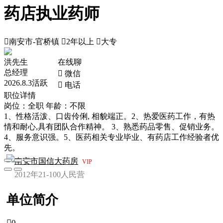
药店执业药师

南安市-官桥镇

2年以上

大专
洪先生
在线聊
总经理
 微信
2026.8.3活跃
 电话
职位详情
岗位：全职
年龄：不限
1、性格活泼、口齿伶俐, 相貌端正。2、热爱医药工作，有热
情和耐心,具有团队合作精神。 3、熟悉药品零售、促销业务。
4、服务意识强。5、医药相关专业毕业、有药店工作经验者优
先。
南安市国信大药房
VIP
2012年
21-100人
民营
单位简介

0