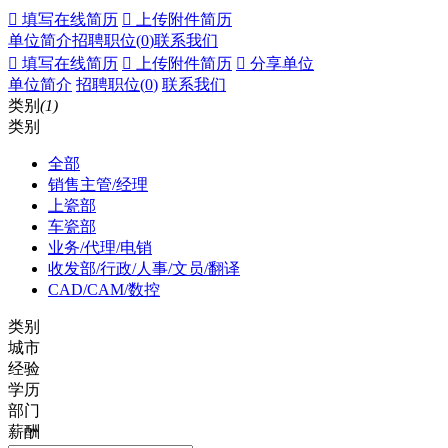
 填写在线简历
 上传附件简历
单位简介
招聘职位(
0
)
联系我们
 填写在线简历
 上传附件简历
 分享单位
单位简介
招聘职位(
0
)
联系我们
类别
(1)
类别
全部
销售主管/经理
上瓷部
车瓷部
业务/代理/电销
收发部/行政/人事/文员/翻译
CAD/CAM/数控
类别
城市
经验
学历
部门
薪酬