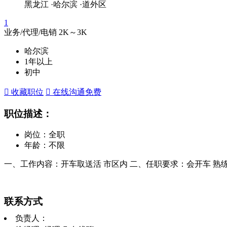
黑龙江
·哈尔滨
·道外区
1
业务/代理/电销
2K～3K
哈尔滨
1年以上
初中
 收藏职位
 在线沟通
免费
职位描述：
岗位：全职
年龄：不限
一、工作内容：开车取送活 市区内 二、任职要求：会开车 熟
联系方式
负责人：