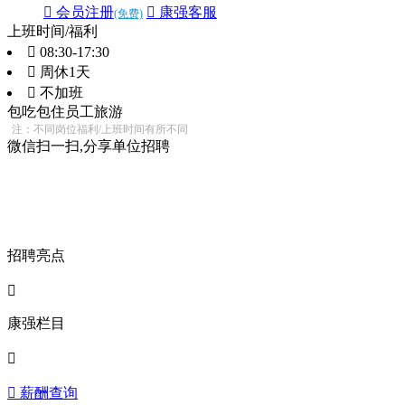
 会员注册
 康强客服
(免费)
上班时间/福利
 08:30-17:30
 周休1天
 不加班
包吃
包住
员工旅游
注：不同岗位福利/上班时间有所不同
微信扫一扫,分享单位招聘
招聘亮点

康强栏目

 薪酬查询