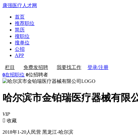
康强医疗人才网
首页
推荐职位
简历
搜职位
搜单位
公招
APP
登录/注册
栏目
免费发招聘
我要找工作
0
在招职位
0
位招聘者
哈尔滨市金铂瑞医疗器械有限
VIP
 收藏
2018年
1-20人
民营
黑龙江-哈尔滨