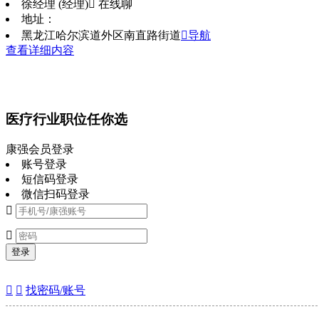
徐经理 (经理)
 在线聊
地址：
黑龙江哈尔滨道外区南直路街道
导航
查看详细内容
医疗行业职位任你选
康强会员登录
账号登录
短信码登录
微信扫码登录


登录


找密码/账号