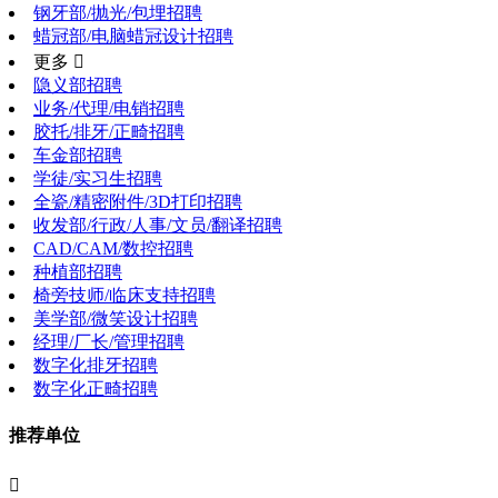
钢牙部/抛光/包埋招聘
蜡冠部/电脑蜡冠设计招聘
更多 
隐义部招聘
业务/代理/电销招聘
胶托/排牙/正畸招聘
车金部招聘
学徒/实习生招聘
全瓷/精密附件/3D打印招聘
收发部/行政/人事/文员/翻译招聘
CAD/CAM/数控招聘
种植部招聘
椅旁技师/临床支持招聘
美学部/微笑设计招聘
经理/厂长/管理招聘
数字化排牙招聘
数字化正畸招聘
推荐单位
