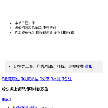
本单位已加保
虚假招聘和你被骗,康强赔付
你工资被拖欠,康强帮您要,要不到康强赔
 拖欠工资、广告/招商、骚扰、违规收费
举报

收藏职位

收藏单位

分享

举报

备注
哈尔滨上瓷部招聘相似职位
更多 
上瓷部中级技师