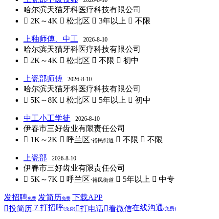
2026-8-10
哈尔滨天猫牙科医疗科技有限公司
 2K～4K
 松北区
 3年以上
 不限
上釉师傅、中工
2026-8-10
哈尔滨天猫牙科医疗科技有限公司
 2K～4K
 松北区
 不限
 初中
上瓷部师傅
2026-8-10
哈尔滨天猫牙科医疗科技有限公司
 5K～8K
 松北区
 5年以上
 初中
中工小工学徒
2026-8-10
伊春市三好齿业有限责任公司
 1K～2K
 呼兰区·
 不限
 不限
裕民街道
上瓷部
2026-8-10
伊春市三好齿业有限责任公司
 5K～7K
 呼兰区·
 5年以上
 中专
裕民街道
发招聘
发简历
下载APP
免费
免费
７
打招呼
在线沟通

投简历

打电话

看微信
(免费)
(免费)