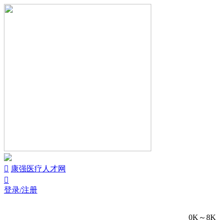


康强医疗人才网

登录/注册
0K～8K