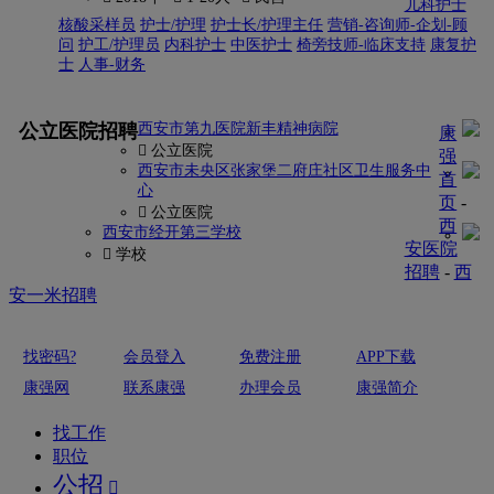
儿科护士
核酸采样员
护士/护理
护士长/护理主任
营销-咨询师-企划-顾
问
护工/护理员
内科护士
中医护士
椅旁技师-临床支持
康复护
士
人事-财务
更多
公立医院招聘
西安市第九医院新丰精神病院
康
 公立医院
强
西安市未央区张家堡二府庄社区卫生服务中
首
心
页
-
 公立医院
西
西安市经开第三学校
安医院
 学校
招聘
-
西
安一米招聘
找密码?
会员登入
免费注册
APP下载
康强网
联系康强
办理会员
康强简介
找工作
职位
公招
