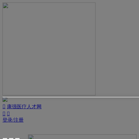

康强医疗人才网


登录/注册