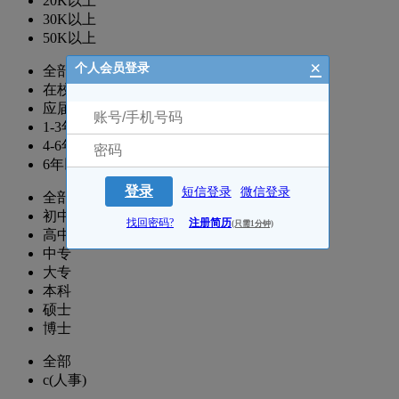
20K以上
30K以上
50K以上
×
个人会员登录
全部
在校生
应届生
1-3年
4-6年
6年以上
登录
短信登录
微信登录
全部
初中
找回密码?
注册简历
(只需1分钟)
高中
中专
大专
本科
硕士
博士
全部
c(人事)