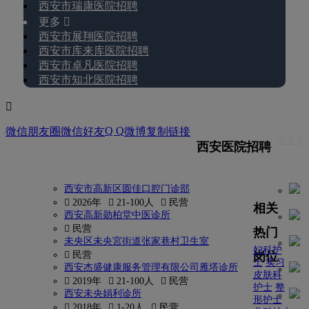
西安市瑞康医院招聘
更多 
西安市展翔医院招聘
西安市库来库医院招聘
西安市卓凡医院招聘
西安市知北医院招聘

Q Q
微信朋友圈
微信好友
微博
复制链接
更多 
西安医院招聘
西安市高新区圆佳口腔门诊部
 2026年
 21-100人
 民营
相关
西安高新勋柏堂中医诊所
 民营
热门
未央区未央宮街道张家巷村卫生室
妇科护
岗位
 民营
士
实习
西安杰盛健康服务管理有限公司雁塔诊所
皮肤科
 2019年
 21-100人
 民营
护士
整
西安未央娟利诊所
形护士
 2018年
 1-20人
 民营