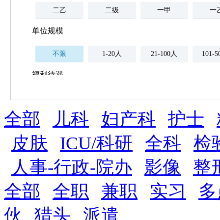
二乙
二级
一甲
一
单位规模
不限
1-20人
21-100人
101-
福利待遇
不限
全部
薪资与社保
儿科
妇产科
护士
五险
住房公积金
企业
补充医疗保险
皮肤
ICU/科研
全科
检
全勤奖
加班补助
全薪病假
股票
人事-行政-院办
影像
整
工龄奖
带薪年假
年终
法定节假日三薪
全部
全职
兼职
实习
多
晋升与政策
伙
猎头
派遣
周末双休
职称晋升
8小时工作制
政府人