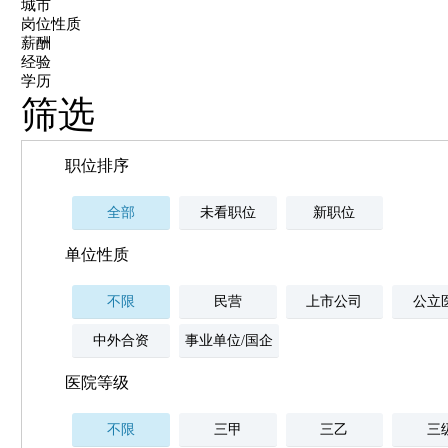
城市
岗位性质
薪酬
经验
学历
筛选
职位排序
全部
未看职位
新职位
单位性质
不限
民营
上市公司
公立
中外合资
事业单位/国企
医院等级
不限
三甲
三乙
三