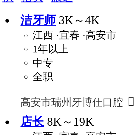
安排进修
科研启动金
安家费
无需
洁牙师
3K～4K
关怀与福利
江西
·宜春
·高安市
包住
包吃
住房补贴
餐
1年以上
定期团建
节日福利
班车接送
免息
解决户口
事业编制
弹性工作制
健
中专
员工旅游
高温补贴
生日福利
交通
全职

高安市瑞州牙博仕口腔
店长
8K～19K