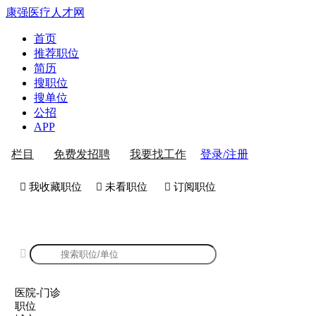
康强医疗人才网
首页
推荐职位
简历
搜职位
搜单位
公招
APP
登录/注册
栏目
免费发招聘
我要找工作
 我收藏职位
 未看职位
 订阅职位
康强医院-门诊招聘

医院-门诊
职位