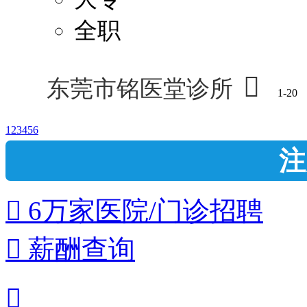
全职

东莞市铭医堂诊所
1-20
1
2
3
4
5
6
注
 6万家医院/门诊招聘
 薪酬查询
