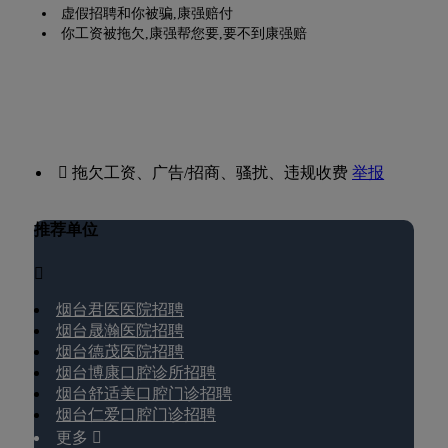
虚假招聘和你被骗,康强赔付
你工资被拖欠,康强帮您要,要不到康强赔
 拖欠工资、广告/招商、骚扰、违规收费
举报
推荐单位

烟台君医医院招聘
烟台晟瀚医院招聘
烟台德茂医院招聘
烟台博康口腔诊所招聘
烟台舒适美口腔门诊招聘
烟台仁爱口腔门诊招聘
更多 