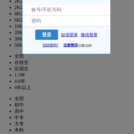
2K以下
2K以上
4K以上
6K以上
10K以上
20K以上
登录
短信登录
微信登录
30K以上
50K以上
找回密码?
注册简历
(只需1分钟)
全部
在校生
应届生
1-3年
4-6年
6年以上
全部
初中
高中
中专
大专
本科