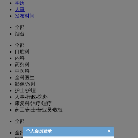
学历
人事
发布时间
全部
烟台
全部
口腔科
内科
药剂科
中医科
全科医生
影像/放射
护士/护理
人事-行政-院办
康复科/治疗/理疗
药工/药士/营业员/收银
全部
×
个人会员登录
全部