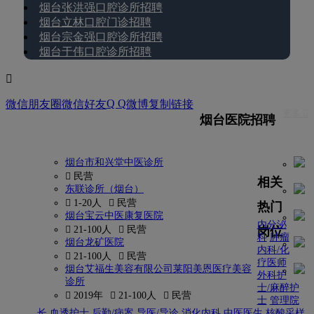
烟台张洪强口腔诊所招聘
烟台立林口腔门诊招聘
烟台宗金强口腔诊所招聘
烟台于伟口腔诊所招聘

Q Q
微信朋友圈
微信好友
微博
复制链接
更多 
烟台医院招聘
烟台市和兴堂中医诊所
 民营
相关
东联诊所（烟台）
 1-20人
 民营
热门
烟台宝云中医康复医院
内分泌
岗位
 21-100人
 民营
科
肿瘤
烟台龙矿医院
内科/化
 21-100人
 民营
疗医师
烟台艾福生美容有限公司莱阳美恩医疗美容
外科护
诊所
士/麻醉护
 2019年
 21-100人
 民营
士
管理院
长
血透护士
后勤/病案
导医/导诊
消化内科
中医医生
核酸采样