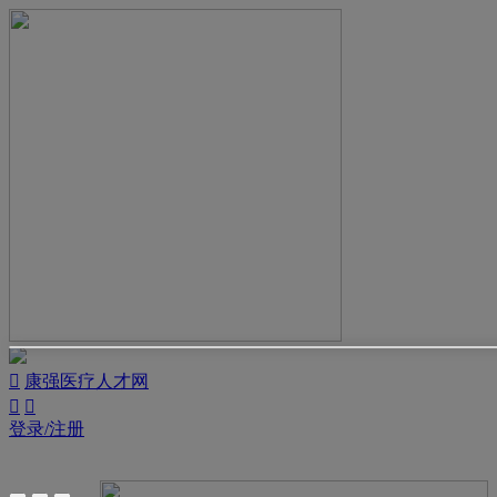

康强医疗人才网


登录/注册