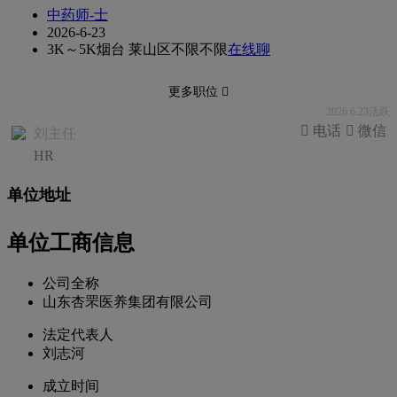
中药师-士
2026-6-23
3K～5K
烟台 莱山区
不限
不限
在线聊
更多职位 
2026.6.23活跃
 电话
 微信
刘主任
HR
单位地址
单位工商信息
公司全称
山东杏罘医养集团有限公司
法定代表人
刘志河
成立时间