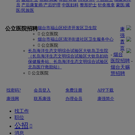
员
产后康复师/产后护理
中医妇科
整形护士
针灸推拿
蒙医/藏
医/民族医
更多
公立医院招聘
烟台市福山区经济开发区卫生院
康
 公立医院
强
烟台市福山区清洋街道社区卫生服务中心
首
 公立医院
页
长岛海洋生态文明综合试验区大钦岛卫生院
-
烟台
（长岛海洋生态文明综合试验区大钦岛妇幼
医院招聘
-
保健服务站、长岛海洋生态文明综合试验区
烟台天赐
北岛医疗救助站）
 公立医院
慧招聘
找密码?
会员登入
免费注册
APP下载
康强网
联系康强
办理会员
康强简介
找工作
职位
公招

消息