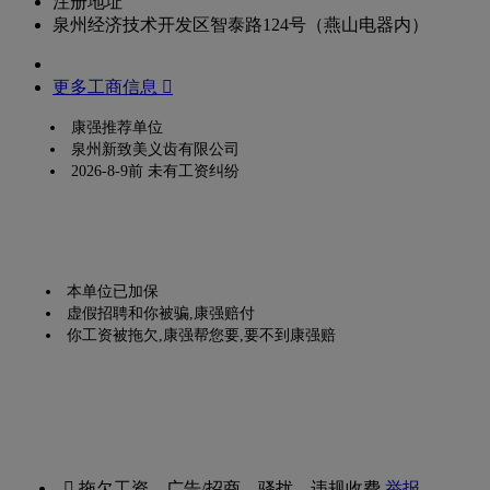
注册地址
泉州经济技术开发区智泰路124号（燕山电器内）
更多工商信息 
康强推荐单位
泉州新致美义齿有限公司
2026-8-9前 未有工资纠纷
本单位已加保
虚假招聘和你被骗,康强赔付
你工资被拖欠,康强帮您要,要不到康强赔
 拖欠工资、广告/招商、骚扰、违规收费
举报