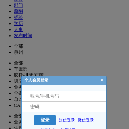
部门
薪酬
经验
学历
人事
发布时间
全部
泉州
全部
车瓷部
胶托/排牙/正畸
×
个人会员登录
隐义部
业务/代理/电销
全瓷/精密附件/3D打印
总监/全套
CAD/CAM/数控
全部
登录
短信登录
微信登录
业务部
生产部