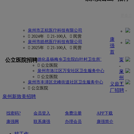
更多 
泉州市正杭医疗科技有限公司
 2024年
 21-100人
 民营
康
泉州市皓然医疗科技有限公司
强
 2025年
 21-100人
 民营
首
更多
公立医院招聘
德化县杨梅乡卫生院白叶村卫生所`
页
 公立医院
-
泉州市洛江区万安社区卫生服务中心
泉
 公立医院
州
泉州市丰泽区北峰街道社区卫生服务中心
义齿工
 公立医院
厂招聘
-
泉州新致美招聘
找密码?
会员登入
免费注册
APP下载
康强网
联系康强
办理会员
康强简介
找工作