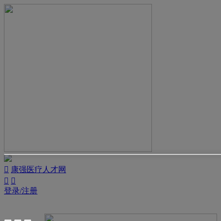

康强医疗人才网


登录/注册