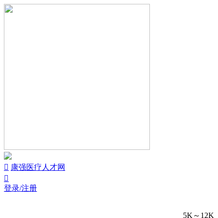


康强医疗人才网

登录/注册
5K～12K