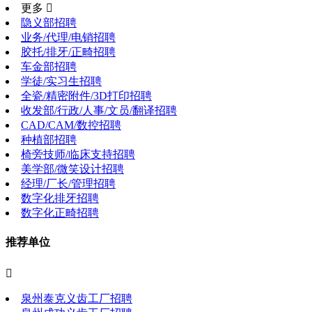
更多 
隐义部招聘
业务/代理/电销招聘
胶托/排牙/正畸招聘
车金部招聘
学徒/实习生招聘
全瓷/精密附件/3D打印招聘
收发部/行政/人事/文员/翻译招聘
CAD/CAM/数控招聘
种植部招聘
椅旁技师/临床支持招聘
美学部/微笑设计招聘
经理/厂长/管理招聘
数字化排牙招聘
数字化正畸招聘
推荐单位

泉州泰克义齿工厂招聘