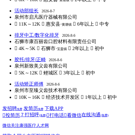
黄塘镇
活动部组长
2026-8-7
泉州市启凡医疗器械有限公司
 11K～12K
 惠安县·
 6年以上
 中专
黄塘镇
排牙中工/数字化排牙
2026-8-6
石狮市康百丽齿口腔材料有限责任公司
 4K～5K
 石狮市·
 2年以上
 初中
宝盖镇
胶托/排牙/正畸
2026-8-6
泉州新致美义齿有限公司
 5K～12K
 鲤城区
 3年以上
 初中
活动矫正师傅
2026-8-6
泉州市至臻义齿技术有限公司
 10K～16K
 经济技术开发区
 1年以上
 初中
发招聘
发简历
下载APP
免费
免费
７
打招呼
在线沟通

投简历

打电话

看微信
(免费)
(免费)
微信关注康强医疗人才网