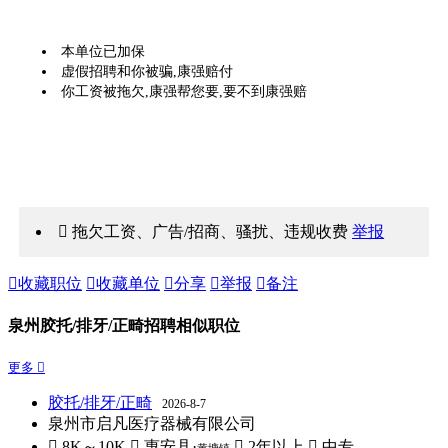
本单位已加保
虚假招聘和你被骗,康强赔付
你工资被拖欠,康强帮您要,要不到康强赔
 拖欠工资、广告/招商、骚扰、违规收费
举报

收藏职位

收藏单位

分享

举报

备注
泉州胶托/排牙/正畸招聘相似职位
更多 
胶托/排牙/正畸
2026-8-7
泉州市启凡医疗器械有限公司
 8K～10K
 惠安县·
 2年以上
 中专