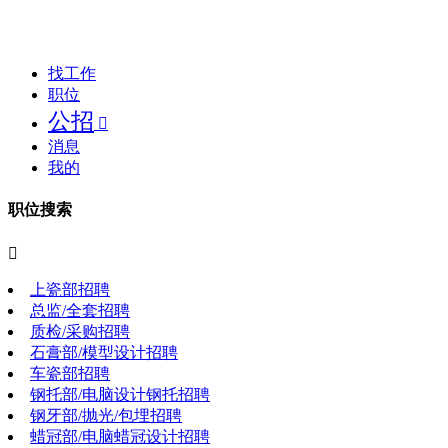
找工作
职位
公招

消息
我的
职位搜索

上瓷部招聘
总监/全套招聘
质检/采购招聘
石膏部/模型设计招聘
车瓷部招聘
钢托部/电脑设计钢托招聘
钢牙部/抛光/包埋招聘
蜡冠部/电脑蜡冠设计招聘