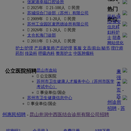
张家港幸福口腔诊所
 2025年
 21-100人
 民营
热门
苏城综合门诊部（苏州）有限公司
司机/保
岗位
 2009年
 1-20人
 民营
洁/保安
苏州工业园区麦恩德诊所有限公司
信息科
 2026年
 1-20人
 民营
妇科护
太仓长海门诊部
士
陪诊
 2011年
 1-20人
 民营
网站优化
护士/护理
产后康复师/产后护理
客服
文员/前台/秘书
理疗师
药剂
传染科
呼吸内科
整形护士
中医肿瘤科
更多
公立医院招聘
昆山市血站
康
 公立医院
强
苏州市卫生健康人才服务中心（苏州市医学
首
考试中心）
页
-
 事业单位/国企
苏
苏州市卫生健康信息中心
州诊所
 事业单位/国企
招聘
-
苏
州惠民招聘
-
昆山井润中西医结合诊所有限公司招聘
找密码?
会员登入
免费注册
APP下载