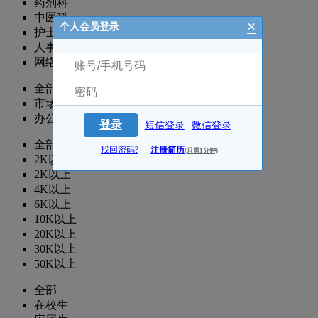
药剂科
中医科
×
个人会员登录
护士/护理
人事-行政-院办
网络/推广/咨询
全部
市场部
办公室
登录
短信登录
微信登录
全部
找回密码?
注册简历
(只需1分钟)
2K以下
2K以上
4K以上
6K以上
10K以上
20K以上
30K以上
50K以上
全部
在校生