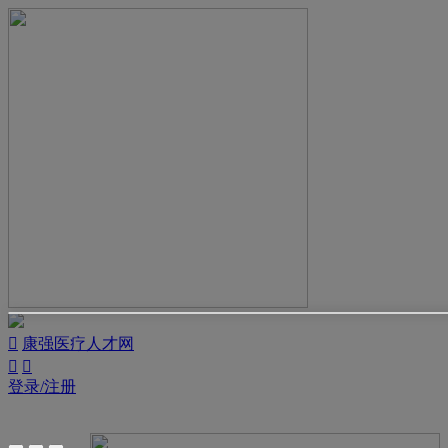

康强医疗人才网


登录/注册