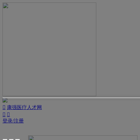

康强医疗人才网


登录/注册