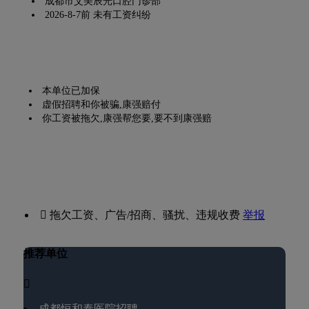
成都市艾美辰光口腔门诊部
2026-8-7前 未有工资纠纷
本单位已加保
虚假招聘和你被骗,康强赔付
你工资被拖欠,康强帮您要,要不到康强赔
 拖欠工资、广告/招商、骚扰、违规收费
举报
推荐单位

成都恒和泰医院招聘