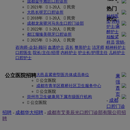
成都金牛雅匠口腔诊所
 2021年
 1-20人
 民营
热门
大邑长呀艺口腔诊所
种植医
岗位
 2018年
 1-20人
 民营
生
外科
成都龙泉驿河马先生口腔门诊部
护士/麻
 2022年
 1-20人
 民营
醉护士
都江堰臻美萌牙口腔诊所
核酸采
 2025年
 1-20人
 民营
样员
营销-
咨询师-企划-顾问
血透护士
店长
整形护士
洁牙师
精神科护士
口腔医生
院长/主任/经理
内科护士
护士长/护理主任
儿科护士
口腔护士
更多
公立医院招聘
大邑县紧密型医共体成员单位
康
 公立医院
强
成都市青羊区蔡桥社区卫生服务中心
首
 公立医院
页
崇州市卫生健康局下属市级医疗机构
-
成都
 公立医院
口腔门诊
招聘
-
成都华大招聘
-
成都市艾美辰光口腔门诊部有限公司招
聘