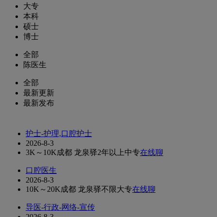
大专
本科
硕士
博士
全部
陈医生
全部
最新更新
最新发布
护士-护理,口腔护士
2026-8-3
3K～10K
成都 龙泉驿
2年以上
中专
在线聊
口腔医生
2026-8-3
10K～20K
成都 龙泉驿
不限
大专
在线聊
导医-行政-网络-宣传
2026-8-3