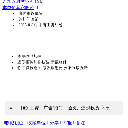
苏州政府就业补贴

本单位其它职位

康强推荐单位
苏州门诊部
2026-8-8前 未有工资纠纷
本单位已加保
虚假招聘和你被骗,康强赔付
你工资被拖欠,康强帮您要,要不到康强赔
 拖欠工资、广告/招商、骚扰、违规收费
举报

收藏职位

收藏单位

分享

举报

备注