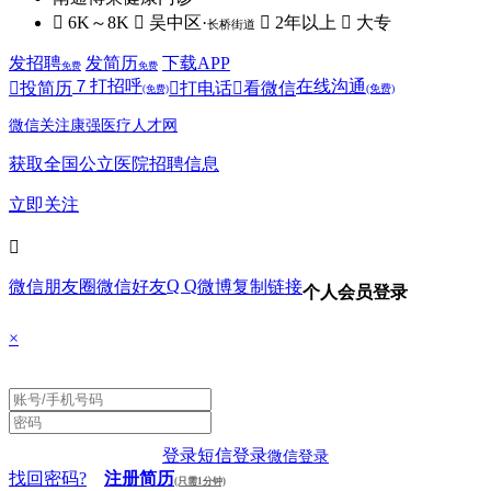
 6K～8K
 吴中区·
 2年以上
 大专
长桥街道
发招聘
发简历
下载APP
免费
免费
７
打招呼
在线沟通

投简历

打电话

看微信
(免费)
(免费)
微信关注康强医疗人才网
获取全国公立医院招聘信息
立即关注

Q Q
微信朋友圈
微信好友
微博
复制链接
个人会员登录
×
登录
短信登录
微信登录
找回密码?
注册简历
(只需1分钟)