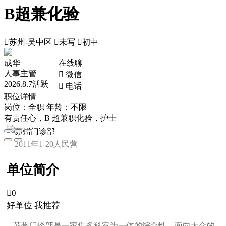
B超兼化验

苏州-吴中区

未写

初中
成华
在线聊
人事主管
 微信
2026.8.7活跃
 电话
职位详情
岗位：全职
年龄：不限
有责任心，B 超兼职化验，护士
苏州门诊部
2011年
1-20人
民营
单位简介

0
好单位 我推荐
苏州门诊部是一家集多科室为一体的综合性、面向大众的