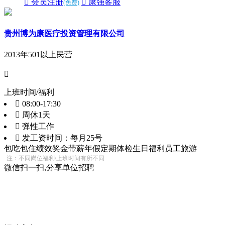
 会员注册
 康强客服
(免费)
贵州博为康医疗投资管理有限公司
2013年
501以上
民营

上班时间/福利
 08:00-17:30
 周休1天
 弹性工作
 发工资时间：每月25号
包吃
包住
绩效奖金
带薪年假
定期体检
生日福利
员工旅游
注：不同岗位福利/上班时间有所不同
微信扫一扫,分享单位招聘