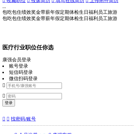
 收藏职位
 投递简历
 填写在线简历
 上传附件简历
...
包吃
包住
绩效奖金
带薪年假
定期体检
生日福利
员工旅游
包吃
包住
绩效奖金
带薪年假
定期体检
生日福利
员工旅游
医疗行业职位任你选
康强会员登录
账号登录
短信码登录
微信扫码登录


登录


找密码/账号