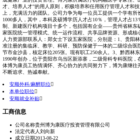
才、培养人才”的用人原则，积极培养和任用医疗管理人才和
上，充满活力的团队。公司力争为每一位员工提供一个学有所
1000多人，其中，本科及硕博学历人才占10％，管理人才占13
制、新建医疗机构项目十多个，包括国有企业——贵州省林东
家医院统一管理模式、统一运作流程、共享品牌资源、形成核
人力资源部联系人：郑女士
下设五家医院，分别是：
1、贵阳
准注册的集临床、教学、科研、预防保健于一体的二级综合医院，占
节市金沙县，核定床位205张。现有职工250余人。
3、黔西林东
1990年创办，位于贵阳市乌当区新添寨，二级骨科专科医院，在
体博为康员工热情满怀、齐心协力的共同努力下，博为康继往
不断追求、热诚奉献。
安顺外科/麻醉职位

本单位职位

安顺就业补贴

工商信息
公司名称
贵州博为康医疗投资管理有限公司
法定代表人
刘向新
成立日期
2013-08-22