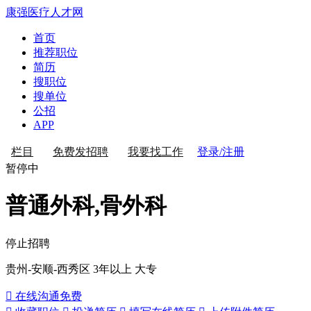
康强医疗人才网
首页
推荐职位
简历
搜职位
搜单位
公招
APP
登录/注册
栏目
免费发招聘
我要找工作
暂停中
普通外科,骨外科
停止招聘
贵州-安顺-西秀区
3年以上
大专
 在线沟通
免费