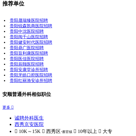
推荐单位
贵阳晟瑞臻医院招聘
贵阳锐森凯商医院招聘
贵阳中沈医院招聘
贵阳阅千山医院招聘
贵阳健安时代医院招聘
贵阳鼎广医院招聘
贵阳旨利康医院招聘
贵阳医佳医院招聘
贵阳辰颐医院招聘
贵阳安康堂诊所招聘
贵阳牙皓口腔医院招聘
贵阳红丽渔安诊所招聘
安顺普通外科相似职位
更多 
诚聘外科医生
西秀京安医院
 10K～15K
 西秀区·
 10年以上
 大专
蔡官镇