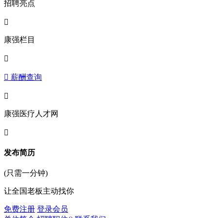
招聘亮点

康强栏目

 薪酬查询

康强医疗人才网

发布简历
(只需一分钟)
让全国老板主动找你
免费注册
登录会员