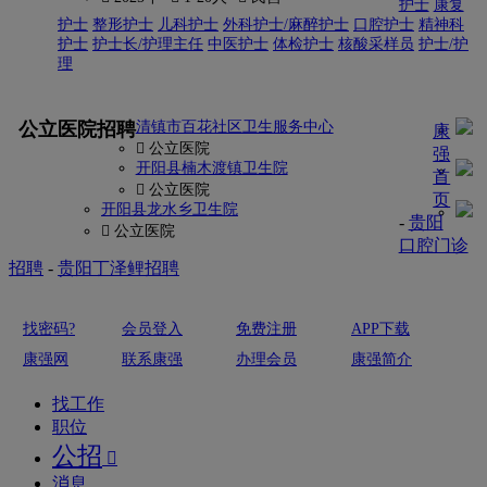
护士
康复
护士
整形护士
儿科护士
外科护士/麻醉护士
口腔护士
精神科
护士
护士长/护理主任
中医护士
体检护士
核酸采样员
护士/护
理
更多
公立医院招聘
清镇市百花社区卫生服务中心
康
 公立医院
强
开阳县楠木渡镇卫生院
首
 公立医院
页
开阳县龙水乡卫生院
-
贵阳
 公立医院
口腔门诊
招聘
-
贵阳丁泽鲤招聘
找密码?
会员登入
免费注册
APP下载
康强网
联系康强
办理会员
康强简介
找工作
职位
公招

消息