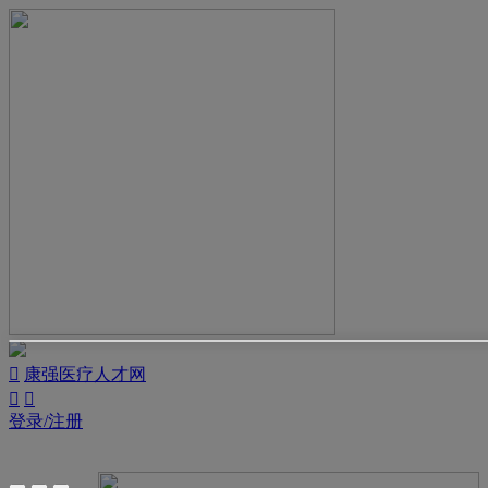

康强医疗人才网


登录/注册