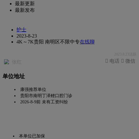
最新更新
最新发布
护士
2023-8-23
4K～7K
贵阳 南明区
不限
中专
在线聊
2023.8.23活跃
 电话
 微信
张红
单位地址
康强推荐单位
贵阳市南明丁泽鲤口腔门诊
2026-8-9前 未有工资纠纷
本单位已加保