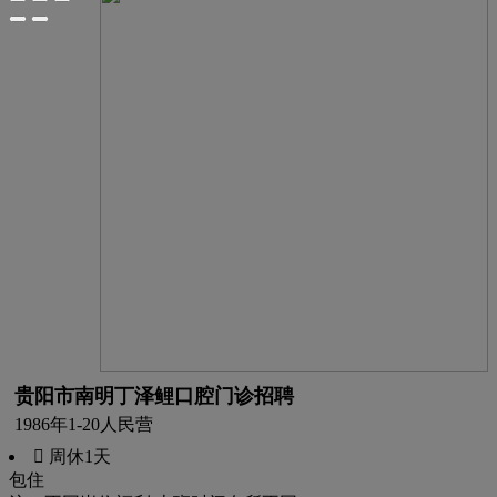
贵阳市南明丁泽鲤口腔门诊招聘
1986年
1-20人
民营
 周休1天
包住