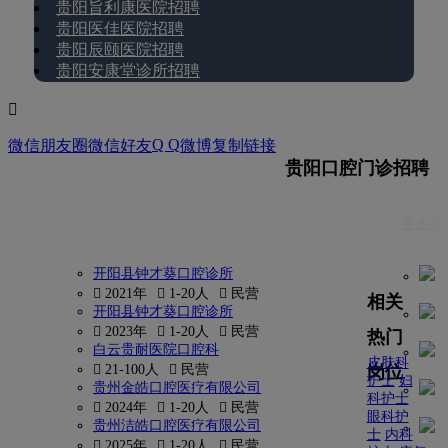
贵阳旨利康医院招聘
贵阳医佳医院招聘
贵阳辰颐医院招聘
贵阳安康堂诊所招聘

Q Q
微信朋友圈
微信好友
微博
复制链接
贵阳口腔门诊招聘
更多 
开阳县钟才葵口腔诊所
 2021年
 1-20人
 民营
相关
开阳县钟才葵口腔诊所
 2023年
 1-20人
 民营
热门
白云贵耐医院口腔科
皮肤科
岗位
 21-100人
 民营
护士
妇
贵州金皓口腔医疗有限公司
科护士
 2024年
 1-20人
 民营
眼科护
贵州洁皓口腔医疗有限公司
士
内科
 2025年
 1-20人
 民营