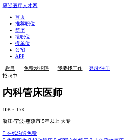
康强医疗人才网
首页
推荐职位
简历
搜职位
搜单位
公招
APP
登录/注册
栏目
免费发招聘
我要找工作
招聘中
内科管床医师
10K～15K
浙江-宁波-慈溪市
5年以上
大专
 在线沟通
免费