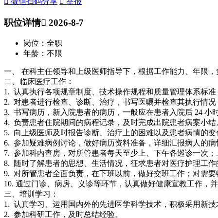
 微信扫码分享
 举报
职位详情
 2026-8-7
岗位：全职
年龄：不限
一、 在科主任领导和上级医师指导下，根据工作能力、年限，
二、临床医疗工作：
1. 认真执行各项规章制度、技术操作规程和质量管理体系标
2. 对患者进行检查、诊断、治疗，书写医嘱并检查其执行情
3. 书写病历，新入院患者的病历，一般应在患者入院后 24 
4. 负责患者住院期间的病程记录，及时完成出院患者病案小结
5. 向上级医师及时报告诊断、治疗上的困难以及患者病情的变
6. 参加疑难病例讨论，做好病历资料准备，详细汇报病人的
7. 参加科内查房，对所管患者每天至少上、下午各巡诊一次；
8. 随时了解患者的思想、生活情况，征求患者对医疗护理工
9. 对所管患者全面负责，在下班以前，做好交班工作；对需
10. 通过门诊、病房、义诊等环节，认真做好健康宣教工作，
三、培训学习：
1. 认真学习、运用国内外的先进医学科学技术，积极采用新
2. 参加科研工作，及时总结经验。