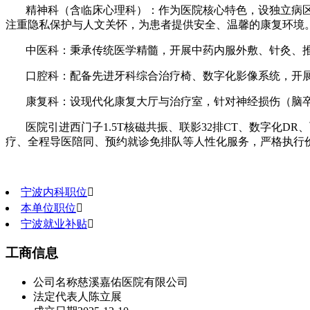
精神科（含临床心理科）：作为医院核心特色，设独立病
注重隐私保护与人文关怀，为患者提供安全、温馨的康复环境
中医科：秉承传统医学精髓，开展中药内服外敷、针灸、推
口腔科：配备先进牙科综合治疗椅、数字化影像系统，开
康复科：设现代化康复大厅与治疗室，针对神经损伤（脑
医院引进西门子1.5T核磁共振、联影32排CT、数字化
疗、全程导医陪同、预约就诊免排队等人性化服务，严格执行
宁波内科职位

本单位职位

宁波就业补贴

工商信息
公司名称
慈溪嘉佑医院有限公司
法定代表人
陈立展