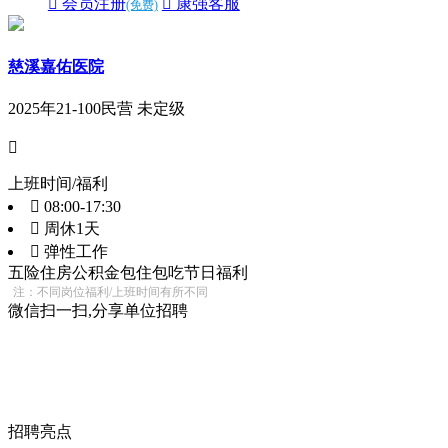
 会员注册
 康强客服
(免费)
慈溪嘉佑医院
2025年
21-100
民营 未定级

上班时间/福利
 08:00-17:30
 周休1天
 弹性工作
五险
住房公积金
包住
包吃
节日福利
注：不同岗位福利/上班时间有所不同
微信扫一扫,分享单位招聘
招聘亮点