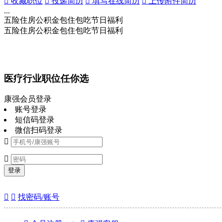
 收藏职位
 投递简历
 填写在线简历
 上传附件简历
...
五险
住房公积金
包住
包吃
节日福利
五险
住房公积金
包住
包吃
节日福利
医疗行业职位任你选
康强会员登录
账号登录
短信码登录
微信扫码登录


登录


找密码/账号