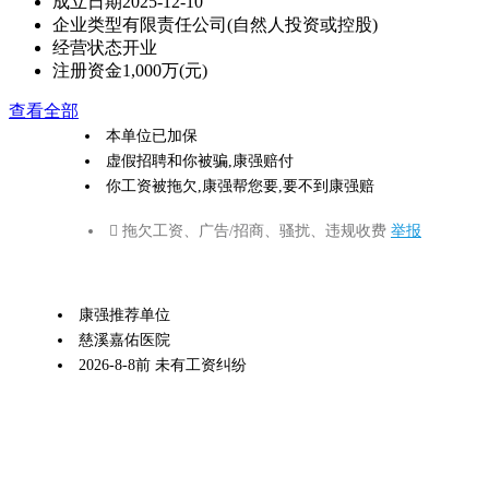
成立日期
2025-12-10
企业类型
有限责任公司(自然人投资或控股)
经营状态
开业
注册资金
1,000万(元)
查看全部
本单位已加保
虚假招聘和你被骗,康强赔付
你工资被拖欠,康强帮您要,要不到康强赔
 拖欠工资、广告/招商、骚扰、违规收费
举报
康强推荐单位
慈溪嘉佑医院
2026-8-8前 未有工资纠纷