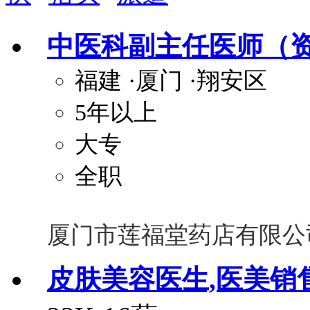
安排进修
科研启动金
安家费
无需
中医科副主任医师（
关怀与福利
福建
·厦门
·翔安区
包住
包吃
住房补贴
餐
5年以上
定期团建
节日福利
班车接送
免息
解决户口
事业编制
弹性工作制
健
大专
员工旅游
高温补贴
生日福利
交通
全职
厦门市莲福堂药店有限公
皮肤美容医生,医美销