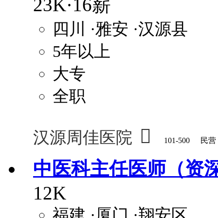
23K·16薪
四川
·雅安
·汉源县
5年以上
大专
全职

汉源周佳医院
101-500
民营
中医科主任医师（资
12K
福建
·厦门
·翔安区