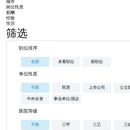
城市
岗位性质
薪酬
经验
学历
筛选
职位排序
全部
未看职位
新职位
单位性质
不限
民营
上市公司
公立
中外合资
事业单位/国企
医院等级
不限
三甲
三乙
三