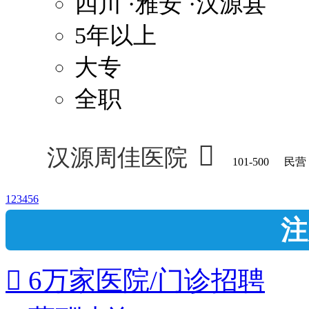
四川
·雅安
·汉源县
5年以上
大专
全职

汉源周佳医院
101-500
民营
1
2
3
4
5
6
注
 6万家医院/门诊招聘