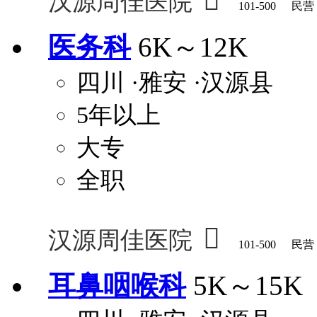

汉源周佳医院
101-500
民营
医务科
6K～12K
四川
·雅安
·汉源县
5年以上
大专
全职

汉源周佳医院
101-500
民营
耳鼻咽喉科
5K～15K