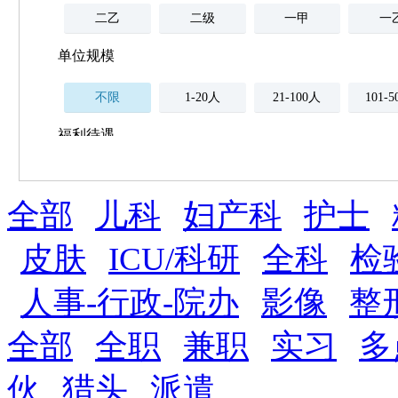
二乙
二级
一甲
一
单位规模
不限
1-20人
21-100人
101-
福利待遇
不限
全部
薪资与社保
儿科
妇产科
护士
五险
住房公积金
企业
补充医疗保险
皮肤
ICU/科研
全科
检
全勤奖
加班补助
全薪病假
股票
人事-行政-院办
影像
整
工龄奖
带薪年假
年终
法定节假日三薪
全部
全职
兼职
实习
多
晋升与政策
伙
猎头
派遣
周末双休
职称晋升
8小时工作制
政府人