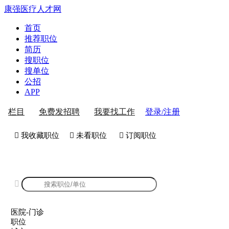
康强医疗人才网
首页
推荐职位
简历
搜职位
搜单位
公招
APP
登录/注册
栏目
免费发招聘
我要找工作
 我收藏职位
 未看职位
 订阅职位
康强医院-门诊招聘

医院-门诊
职位