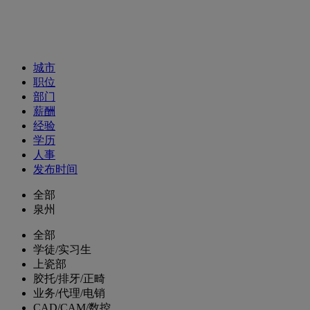
招聘职位
城市
职位
部门
薪酬
经验
学历
人事
发布时间
全部
泉州
全部
学徒/实习生
上瓷部
胶托/排牙/正畸
业务/代理/电销
CAD/CAM/数控