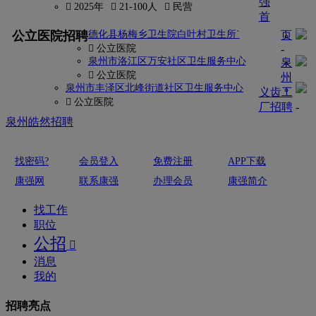
强
 2025年
 21-100人
 民营
首
更多
公立医院招聘
德化县杨梅乡卫生院白叶村卫生所`
页
 公立医院
-
泉州市洛江区万安社区卫生服务中心
泉
 公立医院
州
泉州市丰泽区北峰街道社区卫生服务中心
义齿工
 公立医院
厂招聘
-
泉州皓然招聘
找密码?
会员登入
免费注册
APP下载
康强网
联系康强
办理会员
康强简介
找工作
职位
公招

消息
我的
招聘亮点