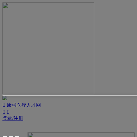

康强医疗人才网


登录/注册