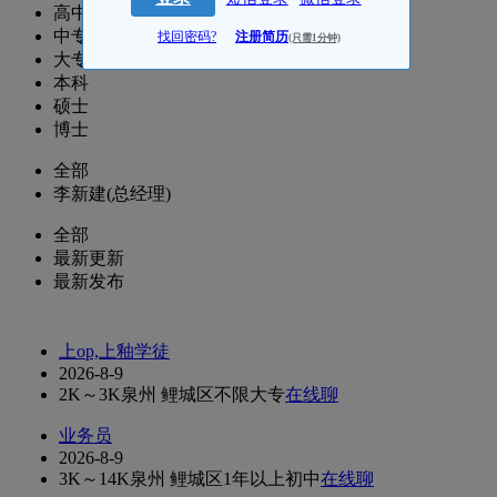
高中
中专
找回密码?
注册简历
(只需1分钟)
大专
本科
硕士
博士
全部
李新建(总经理)
全部
最新更新
最新发布
上op,上釉学徒
2026-8-9
2K～3K
泉州 鲤城区
不限
大专
在线聊
业务员
2026-8-9
3K～14K
泉州 鲤城区
1年以上
初中
在线聊