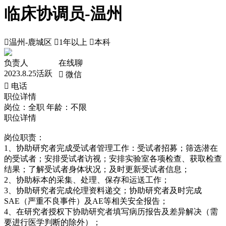
临床协调员-温州

温州-鹿城区

1年以上

本科
负责人
在线聊
2023.8.25活跃
 微信
 电话
职位详情
岗位：全职
年龄：不限
职位详情
岗位职责：
1、协助研究者完成受试者管理工作：受试者招募；筛选潜在
的受试者；安排受试者访视；安排实验室各项检查、获取检查
结果；了解受试者身体状况；及时更新受试者信息；
2、协助标本的采集、处理、保存和运送工作；
3、协助研究者完成伦理资料递交；协助研究者及时完成
SAE（严重不良事件）及AE等相关安全报告；
4、在研究者授权下协助研究者填写病历报告及差异解决（需
要进行医学判断的除外）；