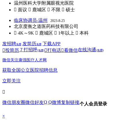
温州医科大学附属眼视光医院
 面议
 鹿城区
 不限
 硕士
临床协调员-温州
2023-8-25
北京度衡之道医药科技有限公司
 4K～9K
 鹿城区
 1年以上
 本科
发招聘
发简历
下载APP
免费
免费
７
打招呼
在线沟通

投简历

打电话

看微信
(免费)
(免费)
微信关注康强医疗人才网
获取全国公立医院招聘信息
立即关注

Q Q
微信朋友圈
微信好友
微博
复制链接
个人会员登录
×