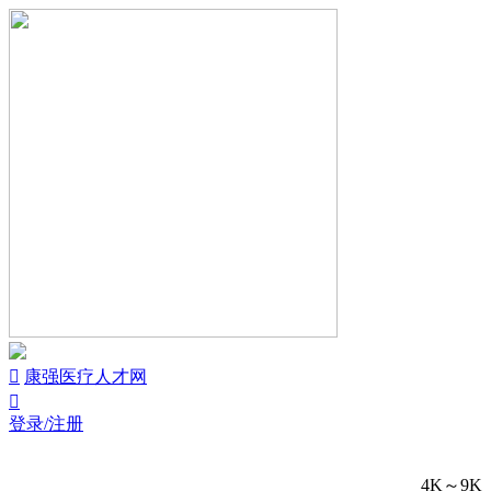


康强医疗人才网

登录/注册
4K～9K