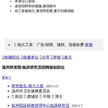
本单位已加保
虚假招聘和你被骗,康强赔付
你工资被拖欠,康强帮您要,要不到康强赔
 拖欠工资、广告/招商、骚扰、违规收费
举报

收藏职位

收藏单位

分享

举报

备注
温州研发部/临床研究员招聘相似职位
更多 
研究医生-第七人医
2025-1-15
温州市卫生健康委员会
 面议
 鹿城区
 不限
 博士
杭州院区科教管理中心临床研究员
2025-1-7