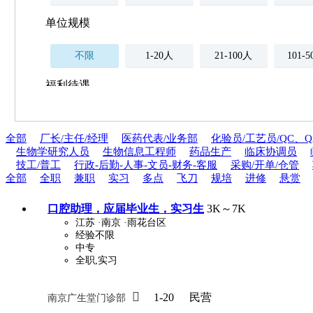
单位规模
不限
1-20人
21-100人
101-
福利待遇
不限
全部
厂长/主任/经理
医药代表/业务部
化验员/工艺员/QC、Q
薪资与社保
生物学研究人员
生物信息工程师
药品生产
临床协调员
五险
住房公积金
企业
技工/普工
行政-后勤-人事-文员-财务-客服
采购/开单/仓管
补充医疗保险
全部
全职
兼职
实习
多点
飞刀
规培
进修
悬赏
全勤奖
加班补助
全薪病假
股票
口腔助理，应届毕业生，实习生
3K～7K
工龄奖
带薪年假
年终
法定节假日三薪
江苏
·南京
·雨花台区
经验不限
中专
晋升与政策
全职,实习
周末双休
职称晋升
8小时工作制
政府人

1-20
民营
南京广生堂门诊部
安排进修
科研启动金
安家费
无需