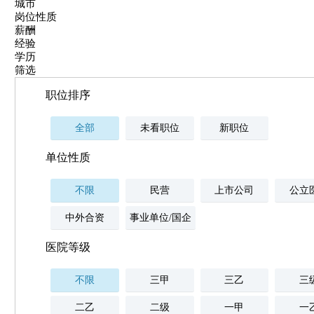
城市
岗位性质
薪酬
经验
学历
筛选
职位排序
全部
未看职位
新职位
单位性质
不限
民营
上市公司
公立
中外合资
事业单位/国企
医院等级
不限
三甲
三乙
三
二乙
二级
一甲
一