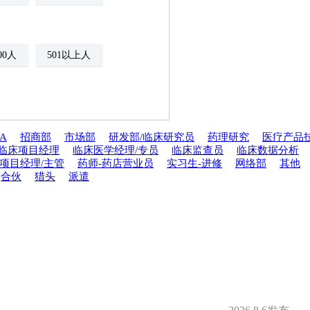
500人
501以上人
A
招商部
市场部
研发部/临床研究员
药理研究
医疗产品
临床项目经理
临床医学经理/专员
临床监查员
临床数据分析
年金
绩效奖金
项目经理/主管
药师-药店营业员
实习生-进修
网络部
其他
合伙
猎头
派遣
期权
年底双薪
分红
家属医疗优惠
安排规培
才引进
夜班