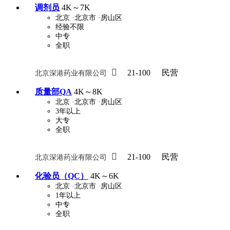
调剂员
4K～7K
北京
·北京市
·房山区
经验不限
关怀与福利
中专
包住
全职
包吃
住房补贴
餐
定期团建
节日福利
班车接送
免息

21-100
民营
北京深港药业有限公司
解决户口
事业编制
弹性工作制
健
质量部QA
4K～8K
北京
·北京市
·房山区
员工旅游
高温补贴
生日福利
交通
3年以上
大专
全职

21-100
民营
北京深港药业有限公司
化验员（QC）
4K～6K
北京
·北京市
·房山区
1年以上
中专
全职