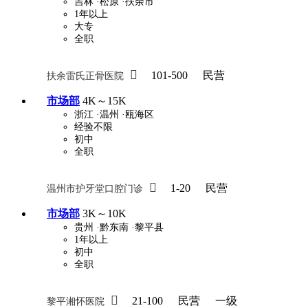
吉林
·松原
·扶余市
1年以上
大专
全职

101-500
民营
扶余雷氏正骨医院
市场部
4K～15K
浙江
·温州
·瓯海区
经验不限
初中
全职

1-20
民营
温州市护牙堂口腔门诊
市场部
3K～10K
贵州
·黔东南
·黎平县
1年以上
初中
全职

21-100
民营
一级
黎平湘怀医院