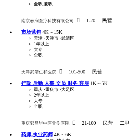
全职,兼职

1-20
民营
南京春涧医疗科技有限公司
市场营销
4K～15K
天津
·天津市
·武清区
1年以上
大专
全职

101-500
民营
天津武清仁和医院
行政-后勤-人事-文员-财务-客服
1K～5K
重庆
·重庆市
·大足区
2年以上
大专
全职

21-100
民营
二甲
重庆郭昌毕中医骨伤医院
药师-执业药师
4K～6K