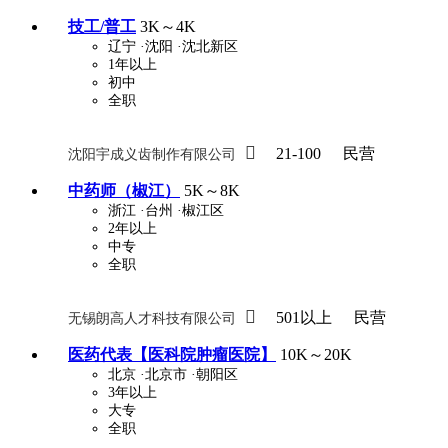
技工/普工
3K～4K
辽宁
·沈阳
·沈北新区
1年以上
初中
全职

21-100
民营
沈阳宇成义齿制作有限公司
中药师（椒江）
5K～8K
浙江
·台州
·椒江区
2年以上
中专
全职

501以上
民营
无锡朗高人才科技有限公司
医药代表【医科院肿瘤医院】
10K～20K
北京
·北京市
·朝阳区
3年以上
大专
全职