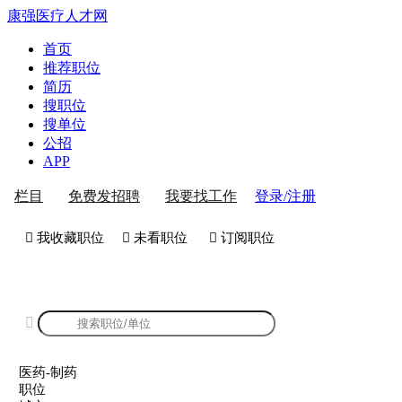
康强医疗人才网
首页
推荐职位
简历
搜职位
搜单位
公招
APP
登录/注册
栏目
免费发招聘
我要找工作
 我收藏职位
 未看职位
 订阅职位
康强医药-制药招聘

医药-制药
职位