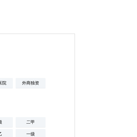
医院
外商独资
级
二甲
乙
一级